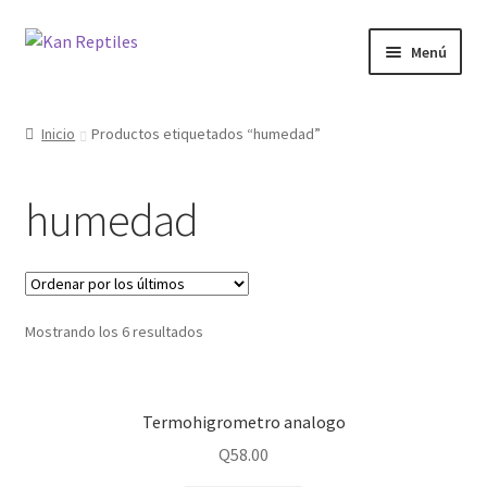
Ir
Ir
Menú
a
al
la
contenido
Inicio
navegación
Inicio
Productos etiquetados “humedad”
Tienda
humedad
Blog
Mostrando los 6 resultados
Termohigrometro analogo
Q
58.00