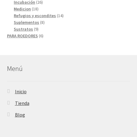
26
productos
Incubación
26
18
productos
Medicion
18
productos
14
Refugios y escondites
14
8
productos
Suplementos
8
9
productos
Sustratos
9
productos
6
PARA ROEDORES
6
productos
Menú
Inicio
Tienda
Blog