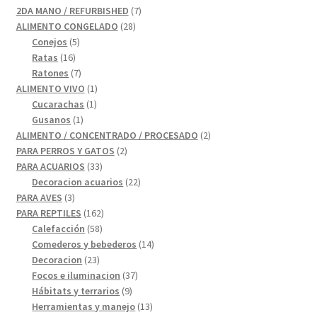
7
2DA MANO / REFURBISHED
7
28
productos
ALIMENTO CONGELADO
28
5
productos
Conejos
5
16
productos
Ratas
16
productos
7
Ratones
7
productos
1
ALIMENTO VIVO
1
1
producto
Cucarachas
1
1
producto
Gusanos
1
producto
2
ALIMENTO / CONCENTRADO / PROCESADO
2
2
productos
PARA PERROS Y GATOS
2
33
productos
PARA ACUARIOS
33
productos
22
Decoracion acuarios
22
3
productos
PARA AVES
3
productos
162
PARA REPTILES
162
58
productos
Calefacción
58
productos
14
Comederos y bebederos
14
23
productos
Decoracion
23
productos
37
Focos e iluminacion
37
9
productos
Hábitats y terrarios
9
productos
13
Herramientas y manejo
13