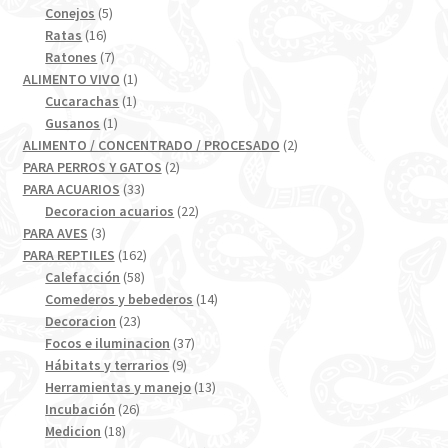
5
productos
Conejos
5
16
productos
Ratas
16
productos
7
Ratones
7
productos
1
ALIMENTO VIVO
1
1
producto
Cucarachas
1
1
producto
Gusanos
1
producto
2
ALIMENTO / CONCENTRADO / PROCESADO
2
2
productos
PARA PERROS Y GATOS
2
33
productos
PARA ACUARIOS
33
productos
22
Decoracion acuarios
22
3
productos
PARA AVES
3
productos
162
PARA REPTILES
162
58
productos
Calefacción
58
productos
14
Comederos y bebederos
14
23
productos
Decoracion
23
productos
37
Focos e iluminacion
37
9
productos
Hábitats y terrarios
9
productos
13
Herramientas y manejo
13
26
productos
Incubación
26
18
productos
Medicion
18