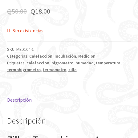
Q
50.00
Q
18.00
Sin existencias
SKU:
MED104-1
Categorías:
Calefacción
,
Incubación
,
Medicion
Etiquetas:
calefaccion
,
higrometro
,
humedad
,
temperatura
,
termohigrometro
,
termometro
,
zilla
Descripción
Descripción