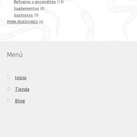
productos
14
Refugios y escondites
14
8
productos
Suplementos
8
9
productos
Sustratos
9
productos
6
PARA ROEDORES
6
productos
Menú
Inicio
Tienda
Blog