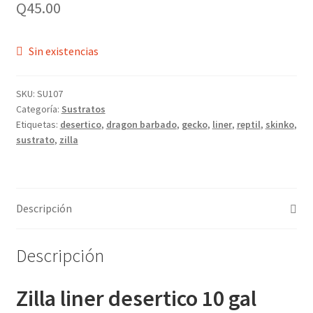
Q
45.00
Sin existencias
SKU:
SU107
Categoría:
Sustratos
Etiquetas:
desertico
,
dragon barbado
,
gecko
,
liner
,
reptil
,
skinko
,
sustrato
,
zilla
Descripción
Descripción
Zilla liner desertico 10 gal