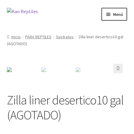
Ir
Ir
Menú
a
al
la
contenido
Inicio
navegación
Inicio
PARA REPTILES
Sustratos
Zilla liner desertico10 gal
(AGOTADO)
Tienda
Blog
🔍
Zilla liner desertico10 gal
(AGOTADO)