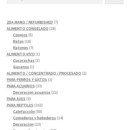
7
2DA MANO / REFURBISHED
7
28
productos
ALIMENTO CONGELADO
28
5
productos
Conejos
5
16
productos
Ratas
16
productos
7
Ratones
7
productos
1
ALIMENTO VIVO
1
1
producto
Cucarachas
1
1
producto
Gusanos
1
producto
2
ALIMENTO / CONCENTRADO / PROCESADO
2
2
productos
PARA PERROS Y GATOS
2
33
productos
PARA ACUARIOS
33
productos
22
Decoracion acuarios
22
3
productos
PARA AVES
3
productos
162
PARA REPTILES
162
58
productos
Calefacción
58
productos
14
Comederos y bebederos
14
23
productos
Decoracion
23