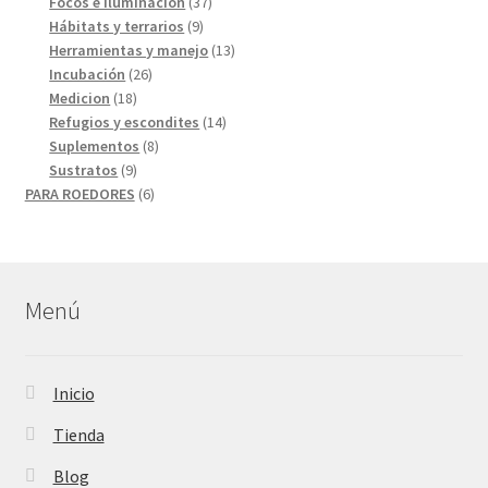
productos
37
Focos e iluminacion
37
9
productos
Hábitats y terrarios
9
productos
13
Herramientas y manejo
13
26
productos
Incubación
26
18
productos
Medicion
18
productos
14
Refugios y escondites
14
8
productos
Suplementos
8
9
productos
Sustratos
9
productos
6
PARA ROEDORES
6
productos
Menú
Inicio
Tienda
Blog