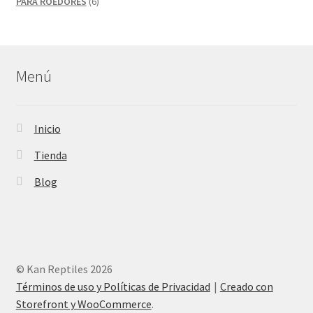
productos
6
PARA ROEDORES
6
productos
Menú
Inicio
Tienda
Blog
© Kan Reptiles 2026
Términos de uso y Políticas de Privacidad
Creado con
Storefront y WooCommerce
.