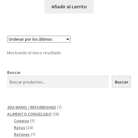
Añadir al carrito
Mostrando el único resultado
Buscar
Buscar
7
2DA MANO / REFURBISHED
7
28
productos
ALIMENTO CONGELADO
28
5
productos
Conejos
5
16
productos
Ratas
16
productos
7
Ratones
7