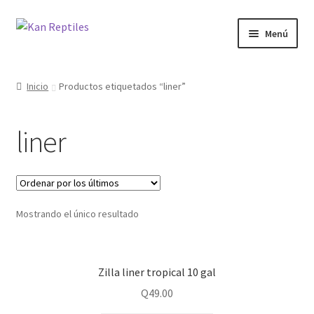
Ir
Ir
Menú
a
al
la
contenido
Inicio
navegación
Inicio
Productos etiquetados “liner”
Tienda
liner
Blog
Mostrando el único resultado
Zilla liner tropical 10 gal
Q
49.00