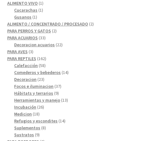
productos
1
ALIMENTO VIVO
1
1
producto
Cucarachas
1
1
producto
Gusanos
1
producto
2
ALIMENTO / CONCENTRADO / PROCESADO
2
2
productos
PARA PERROS Y GATOS
2
33
productos
PARA ACUARIOS
33
productos
22
Decoracion acuarios
22
3
productos
PARA AVES
3
productos
162
PARA REPTILES
162
58
productos
Calefacción
58
productos
14
Comederos y bebederos
14
23
productos
Decoracion
23
productos
37
Focos e iluminacion
37
9
productos
Hábitats y terrarios
9
productos
13
Herramientas y manejo
13
26
productos
Incubación
26
18
productos
Medicion
18
productos
14
Refugios y escondites
14
8
productos
Suplementos
8
9
productos
Sustratos
9