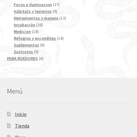
productos
37
Focos e iluminacion
37
9
productos
Hábitats y terrarios
9
productos
13
Herramientas y manejo
13
26
productos
Incubación
26
18
productos
Medicion
18
productos
14
Refugios y escondites
14
8
productos
Suplementos
8
9
productos
Sustratos
9
productos
6
PARA ROEDORES
6
productos
Menú
Inicio
Tienda