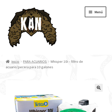
Ir
Ir
Menú
a
al
la
contenido
navegación
Inicio
Inicio
PARA ACUARIOS
Whisper 10i – filtro de
acuario/pecera para 10 galones
Tienda
Blog