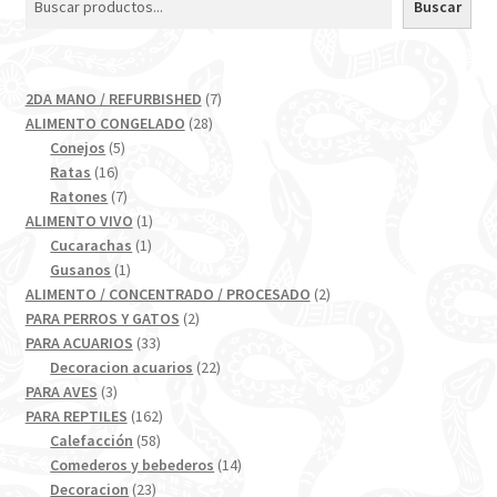
Buscar
7
2DA MANO / REFURBISHED
7
28
productos
ALIMENTO CONGELADO
28
5
productos
Conejos
5
16
productos
Ratas
16
productos
7
Ratones
7
productos
1
ALIMENTO VIVO
1
1
producto
Cucarachas
1
1
producto
Gusanos
1
producto
2
ALIMENTO / CONCENTRADO / PROCESADO
2
2
productos
PARA PERROS Y GATOS
2
33
productos
PARA ACUARIOS
33
productos
22
Decoracion acuarios
22
3
productos
PARA AVES
3
productos
162
PARA REPTILES
162
58
productos
Calefacción
58
productos
14
Comederos y bebederos
14
23
productos
Decoracion
23