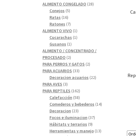
28
productos
ALIMENTO CONGELADO
28
5
productos
Conejos
5
Ca
16
productos
Ratas
16
productos
7
Ratones
7
productos
1
ALIMENTO VIVO
1
1
producto
Cucarachas
1
1
producto
Gusanos
1
producto
ALIMENTO / CONCENTRADO /
2
PROCESADO
2
productos
2
PARA PERROS Y GATOS
2
33
productos
PARA ACUARIOS
33
Rep
productos
22
Decoracion acuarios
22
3
productos
PARA AVES
3
productos
162
PARA REPTILES
162
58
productos
Calefacción
58
productos
14
Comederos y bebederos
14
23
productos
Decoracion
23
productos
37
Focos e iluminacion
37
9
productos
Hábitats y terrarios
9
productos
13
Herramientas y manejo
13