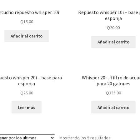
rtucho repuesto whisper 10i
Repuesto whisper 10i – base 
esponja
Q
15.00
Q
20.00
Añadir al carrito
Añadir al carrito
uesto whisper 20i – base para
Whisper 20i – filtro de acua
esponja
para 20 galones
Q
25.00
Q
335.00
Leer más
Añadir al carrito
Mostrando los 5 resultados