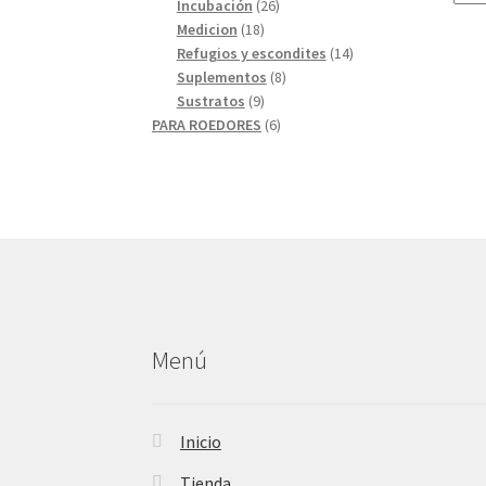
26
productos
Incubación
26
18
productos
Medicion
18
productos
14
Refugios y escondites
14
8
productos
Suplementos
8
9
productos
Sustratos
9
productos
6
PARA ROEDORES
6
productos
Menú
Inicio
Tienda