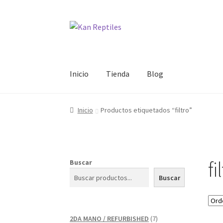
Ir
Ir
a
al
la
contenido
navegación
Inicio
Tienda
Blog
Inicio
Productos etiquetados “filtro”
fi
Buscar
Buscar
7
2DA MANO / REFURBISHED
7