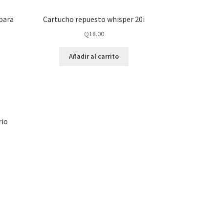
para
Cartucho repuesto whisper 20i
Q
18.00
Añadir al carrito
rio