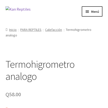
Ir
Ir
Menú
a
al
la
contenido
Inicio
navegación
Inicio
PARA REPTILES
Calefacción
Termohigrometro
analogo
Tienda
Blog
Termohigrometro
analogo
Q
58.00