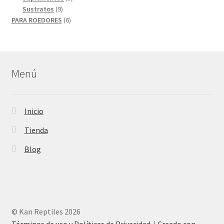
9
productos
Sustratos
9
productos
6
PARA ROEDORES
6
productos
Menú
Inicio
Tienda
Blog
© Kan Reptiles 2026
Términos de uso y Políticas de Privacidad
Creado con