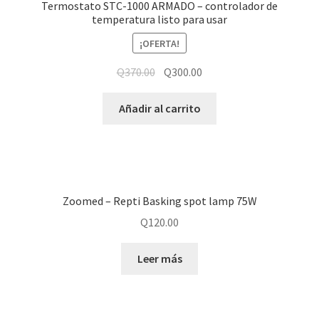
Termostato STC-1000 ARMADO – controlador de
temperatura listo para usar
¡OFERTA!
Q
370.00
Q
300.00
Añadir al carrito
Zoomed – Repti Basking spot lamp 75W
Q
120.00
Leer más