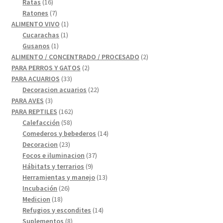
16
productos
Ratas
16
productos
7
Ratones
7
productos
1
ALIMENTO VIVO
1
1
producto
Cucarachas
1
1
producto
Gusanos
1
producto
2
ALIMENTO / CONCENTRADO / PROCESADO
2
2
productos
PARA PERROS Y GATOS
2
33
productos
PARA ACUARIOS
33
productos
22
Decoracion acuarios
22
3
productos
PARA AVES
3
productos
162
PARA REPTILES
162
58
productos
Calefacción
58
productos
14
Comederos y bebederos
14
23
productos
Decoracion
23
productos
37
Focos e iluminacion
37
9
productos
Hábitats y terrarios
9
productos
13
Herramientas y manejo
13
26
productos
Incubación
26
18
productos
Medicion
18
productos
14
Refugios y escondites
14
8
productos
Suplementos
8