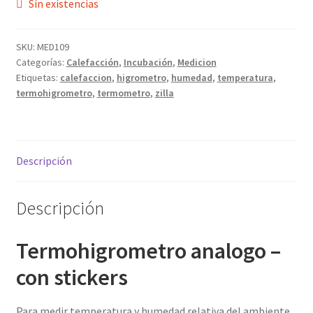
Sin existencias
SKU:
MED109
Categorías:
Calefacción
,
Incubación
,
Medicion
Etiquetas:
calefaccion
,
higrometro
,
humedad
,
temperatura
,
termohigrometro
,
termometro
,
zilla
Descripción
Descripción
Termohigrometro analogo –
con stickers
Para medir temperatura y humedad relativa del ambiente,