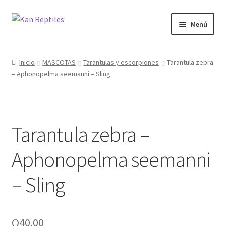
Ir
Ir
Menú
a
al
la
contenido
Inicio
navegación
Inicio
MASCOTAS
Tarantulas y escorpiones
Tarantula zebra
– Aphonopelma seemanni – Sling
Tienda
Blog
Tarantula zebra –
Aphonopelma seemanni
– Sling
Q
40.00