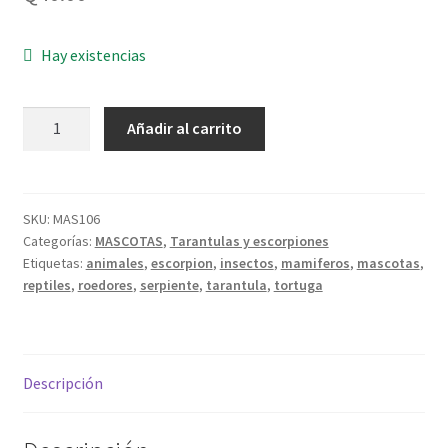
Hay existencias
Tarantula
Añadir al carrito
zebra
-
Aphonopelma
seemanni
SKU:
MAS106
Categorías:
MASCOTAS
,
Tarantulas y escorpiones
-
Etiquetas:
animales
,
escorpion
,
insectos
,
mamiferos
,
mascotas
,
Sling
reptiles
,
roedores
,
serpiente
,
tarantula
,
tortuga
cantidad
Descripción