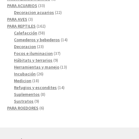
33
productos
PARA ACUARIOS
33
productos
22
Decoracion acuarios
22
3
productos
PARA AVES
3
productos
162
PARA REPTILES
162
58
productos
Calefacción
58
productos
14
Comederos y bebederos
14
23
productos
Decoracion
23
productos
37
Focos e iluminacion
37
9
productos
Hábitats y terrarios
9
productos
13
Herramientas y manejo
13
26
productos
Incubación
26
18
productos
Medicion
18
productos
14
Refugios y escondites
14
8
productos
Suplementos
8
9
productos
Sustratos
9
productos
6
PARA ROEDORES
6
productos