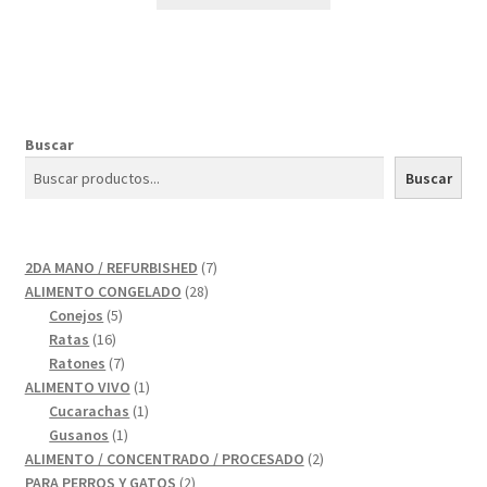
Buscar
Buscar
7
2DA MANO / REFURBISHED
7
28
productos
ALIMENTO CONGELADO
28
5
productos
Conejos
5
16
productos
Ratas
16
productos
7
Ratones
7
productos
1
ALIMENTO VIVO
1
1
producto
Cucarachas
1
1
producto
Gusanos
1
producto
2
ALIMENTO / CONCENTRADO / PROCESADO
2
2
productos
PARA PERROS Y GATOS
2