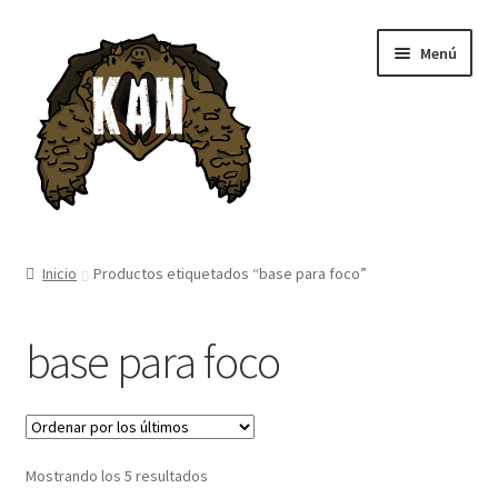
Ir
Ir
Menú
a
al
la
contenido
navegación
Inicio
Inicio
Productos etiquetados “base para foco”
Tienda
base para foco
Blog
Mostrando los 5 resultados