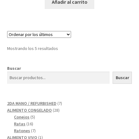
Añadir al carrito
Mostrando los 5 resultados
Buscar
Buscar
7
2DA MANO / REFURBISHED
7
28
productos
ALIMENTO CONGELADO
28
5
productos
Conejos
5
16
productos
Ratas
16
productos
7
Ratones
7
productos
1
ALIMENTO VIVO
1