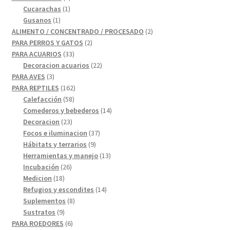
1
producto
Cucarachas
1
1
producto
Gusanos
1
producto
2
ALIMENTO / CONCENTRADO / PROCESADO
2
2
productos
PARA PERROS Y GATOS
2
33
productos
PARA ACUARIOS
33
productos
22
Decoracion acuarios
22
3
productos
PARA AVES
3
productos
162
PARA REPTILES
162
58
productos
Calefacción
58
productos
14
Comederos y bebederos
14
23
productos
Decoracion
23
productos
37
Focos e iluminacion
37
9
productos
Hábitats y terrarios
9
productos
13
Herramientas y manejo
13
26
productos
Incubación
26
18
productos
Medicion
18
productos
14
Refugios y escondites
14
8
productos
Suplementos
8
9
productos
Sustratos
9
productos
6
PARA ROEDORES
6