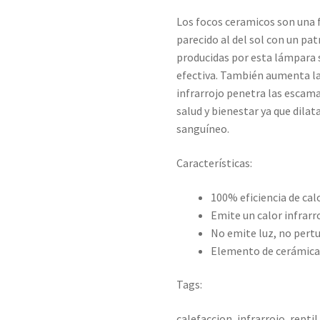
Los focos ceramicos son una f
parecido al del sol con un pat
producidas por esta lámpara s
efectiva. También aumenta la 
infrarrojo penetra las escamas
salud y bienestar ya que dilat
sanguíneo.
Características:
100% eficiencia de cal
Emite un calor infrarro
No emite luz, no pert
Elemento de cerámica
Tags:
calefaccion, infrarrojo, repti