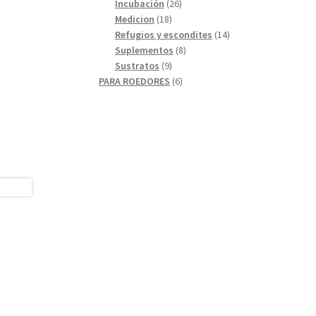
26
productos
Incubación
26
18
productos
Medicion
18
productos
14
Refugios y escondites
14
8
productos
Suplementos
8
9
productos
Sustratos
9
productos
6
PARA ROEDORES
6
productos