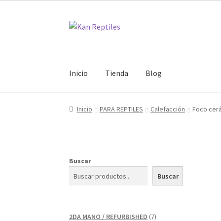
Ir
Ir
a
al
la
contenido
navegación
Inicio
Tienda
Blog
Inicio
PARA REPTILES
Calefacción
Foco cer
Buscar
Buscar
7
2DA MANO / REFURBISHED
7