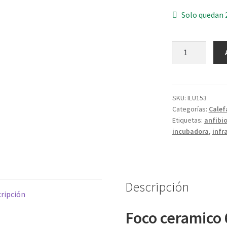
Solo quedan 
Foco
cerámico
60W
cantidad
SKU:
ILU153
Categorías:
Calef
Etiquetas:
anfibi
incubadora
,
infr
Descripción
ripción
Foco ceramico