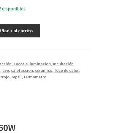
2 disponibles
Añadir al carrito
acción
,
Focos e iluminacion
,
Incubación
o
,
ave
,
calefaccion
,
ceramico
,
foco de calor
,
arrojo
,
reptil
,
termometro
 60W