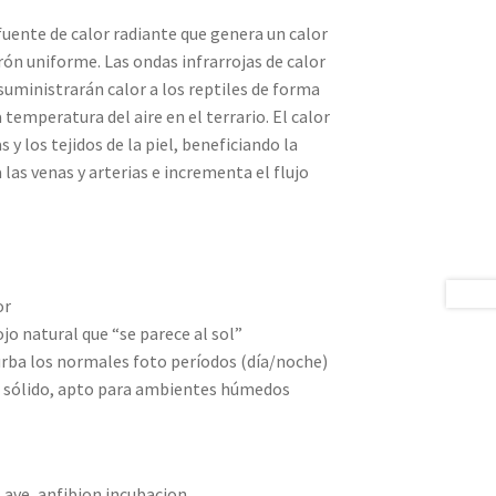
uente de calor radiante que genera un calor
rón uniforme. Las ondas infrarrojas de calor
uministrarán calor a los reptiles de forma
temperatura del aire en el terrario. El calor
 y los tejidos de la piel, beneficiando la
a las venas y arterias e incrementa el flujo
or
jo natural que “se parece al sol”
urba los normales foto períodos (día/noche)
 sólido, apto para ambientes húmedos
l, ave, anfibion incubacion