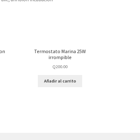
con
Termostato Marina 25W
irrompible
Q
200.00
Añadir al carrito