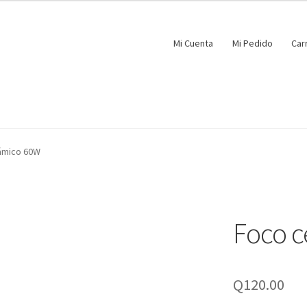
Mi Cuenta
Mi Pedido
Car
ámico 60W
Foco 
Q
120.00