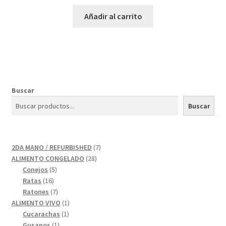
Añadir al carrito
Buscar
Buscar
7
2DA MANO / REFURBISHED
7
28
productos
ALIMENTO CONGELADO
28
5
productos
Conejos
5
16
productos
Ratas
16
productos
7
Ratones
7
productos
1
ALIMENTO VIVO
1
1
producto
Cucarachas
1
1
producto
Gusanos
1