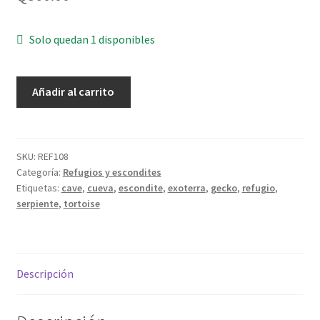
Solo quedan 1 disponibles
Exo
Añadir al carrito
terra
-
tortoise
cave
SKU:
REF108
Categoría:
Refugios y escondites
X-
Etiquetas:
cave
,
cueva
,
escondite
,
exoterra
,
gecko
,
refugio
,
large
serpiente
,
tortoise
-
cueva
para
reptiles
Descripción
extra
grande
cantidad