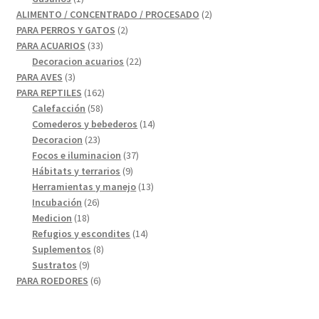
producto
2
ALIMENTO / CONCENTRADO / PROCESADO
2
2
productos
PARA PERROS Y GATOS
2
33
productos
PARA ACUARIOS
33
productos
22
Decoracion acuarios
22
3
productos
PARA AVES
3
productos
162
PARA REPTILES
162
58
productos
Calefacción
58
productos
14
Comederos y bebederos
14
23
productos
Decoracion
23
productos
37
Focos e iluminacion
37
9
productos
Hábitats y terrarios
9
productos
13
Herramientas y manejo
13
26
productos
Incubación
26
18
productos
Medicion
18
productos
14
Refugios y escondites
14
8
productos
Suplementos
8
9
productos
Sustratos
9
productos
6
PARA ROEDORES
6
productos