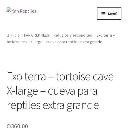
Ir
Ir
Menú
a
al
la
contenido
Inicio
navegación
Inicio
PARA REPTILES
Refugios y escondites
Exo terra –
tortoise cave X-large – cueva para reptiles extra grande
Tienda
Blog
Exo terra – tortoise cave
X-large – cueva para
reptiles extra grande
Q
360.00