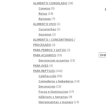
28
productos
ALIMENTO CONGELADO
28
5
productos
Conejos
5
16
productos
Ratas
16
productos
7
Ratones
7
productos
1
ALIMENTO VIVO
1
1
producto
Cucarachas
1
1
producto
Gusanos
1
producto
ALIMENTO / CONCENTRADO /
2
PROCESADO
2
productos
2
PARA PERROS Y GATOS
2
33
productos
PARA ACUARIOS
33
productos
22
Decoracion acuarios
22
3
productos
PARA AVES
3
productos
162
PARA REPTILES
162
58
productos
Calefacción
58
productos
14
Comederos y bebederos
14
23
productos
Decoracion
23
productos
37
Focos e iluminacion
37
9
productos
Hábitats y terrarios
9
productos
13
Herramientas y manejo
13