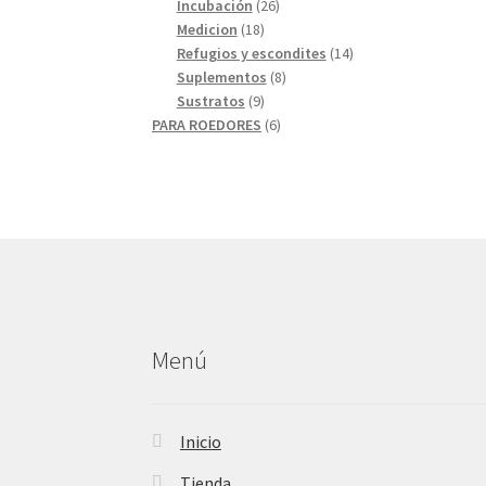
26
productos
Incubación
26
18
productos
Medicion
18
productos
14
Refugios y escondites
14
8
productos
Suplementos
8
9
productos
Sustratos
9
productos
6
PARA ROEDORES
6
productos
Menú
Inicio
Tienda