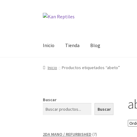
Ir
Ir
a
al
la
contenido
navegación
Inicio
Tienda
Blog
Inicio
Productos etiquetados “abeto”
a
Buscar
Buscar
7
2DA MANO / REFURBISHED
7