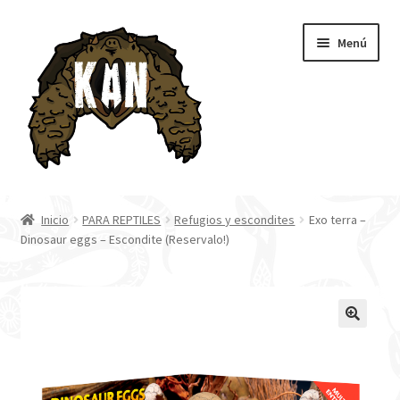
Ir
Ir
Menú
a
al
la
contenido
navegación
Inicio
Inicio
PARA REPTILES
Refugios y escondites
Exo terra –
Dinosaur eggs – Escondite (Reservalo!)
Tienda
Blog