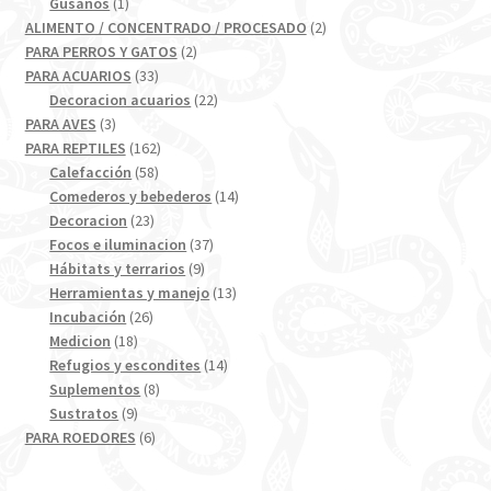
1
producto
Gusanos
1
producto
2
ALIMENTO / CONCENTRADO / PROCESADO
2
2
productos
PARA PERROS Y GATOS
2
33
productos
PARA ACUARIOS
33
productos
22
Decoracion acuarios
22
3
productos
PARA AVES
3
productos
162
PARA REPTILES
162
58
productos
Calefacción
58
productos
14
Comederos y bebederos
14
23
productos
Decoracion
23
productos
37
Focos e iluminacion
37
9
productos
Hábitats y terrarios
9
productos
13
Herramientas y manejo
13
26
productos
Incubación
26
18
productos
Medicion
18
productos
14
Refugios y escondites
14
8
productos
Suplementos
8
9
productos
Sustratos
9
productos
6
PARA ROEDORES
6
productos