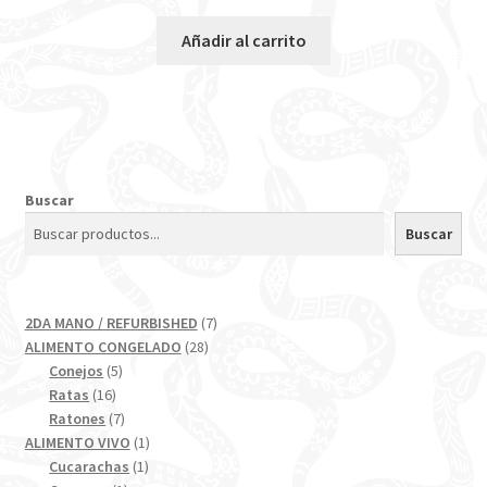
Añadir al carrito
Buscar
Buscar
7
2DA MANO / REFURBISHED
7
28
productos
ALIMENTO CONGELADO
28
5
productos
Conejos
5
16
productos
Ratas
16
productos
7
Ratones
7
productos
1
ALIMENTO VIVO
1
1
producto
Cucarachas
1