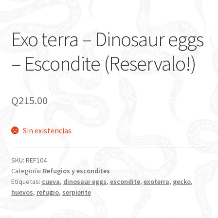
Exo terra – Dinosaur eggs
– Escondite (Reservalo!)
Q
215.00
Sin existencias
SKU:
REF104
Categoría:
Refugios y escondites
Etiquetas:
cueva
,
dinosaur eggs
,
escondite
,
exoterra
,
gecko
,
huevos
,
refugio
,
serpiente