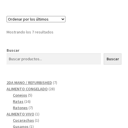
Mostrando los 7 resultados
Buscar
Buscar
7
2DA MANO / REFURBISHED
7
28
productos
ALIMENTO CONGELADO
28
5
productos
Conejos
5
16
productos
Ratas
16
productos
7
Ratones
7
productos
1
ALIMENTO VIVO
1
1
producto
Cucarachas
1
1
producto
Gusanos
1