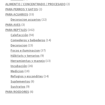
producto
2
ALIMENTO / CONCENTRADO / PROCESADO
2
2
productos
PARA PERROS Y GATOS
2
33
productos
PARA ACUARIOS
33
productos
22
Decoracion acuarios
22
3
productos
PARA AVES
3
productos
162
PARA REPTILES
162
58
productos
Calefacción
58
productos
14
Comederos y bebederos
14
23
productos
Decoracion
23
productos
37
Focos e iluminacion
37
9
productos
Hábitats y terrarios
9
productos
13
Herramientas y manejo
13
26
productos
Incubación
26
18
productos
Medicion
18
productos
14
Refugios y escondites
14
8
productos
Suplementos
8
9
productos
Sustratos
9
productos
6
PARA ROEDORES
6
productos