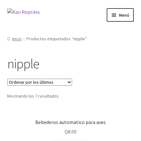
Ir
Ir
Menú
a
al
la
contenido
Inicio
navegación
Inicio
Productos etiquetados “nipple”
Tienda
nipple
Blog
Mostrando los 7 resultados
Bebederos automatico para aves
Q
8.00