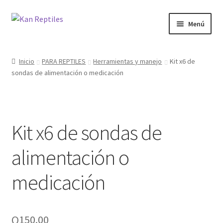
Ir
Ir
Menú
a
al
la
contenido
Inicio
navegación
Inicio
PARA REPTILES
Herramientas y manejo
Kit x6 de
sondas de alimentación o medicación
Tienda
Blog
Kit x6 de sondas de
alimentación o
medicación
Q
150.00