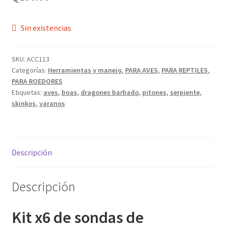
Sin existencias
SKU:
ACC113
Categorías:
Herramientas y manejo
,
PARA AVES
,
PARA REPTILES
,
PARA ROEDORES
Etiquetas:
aves
,
boas
,
dragones barbado
,
pitones
,
serpiente
,
skinkos
,
varanos
Descripción
Descripción
Kit x6 de sondas de