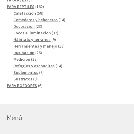
PARA AVES
3
productos
162
PARA REPTILES
162
58
productos
Calefacción
58
productos
14
Comederos y bebederos
14
23
productos
Decoracion
23
productos
37
Focos e iluminacion
37
9
productos
Hábitats y terrarios
9
productos
13
Herramientas y manejo
13
26
productos
Incubación
26
18
productos
Medicion
18
productos
14
Refugios y escondites
14
8
productos
Suplementos
8
9
productos
Sustratos
9
productos
6
PARA ROEDORES
6
productos
Menú