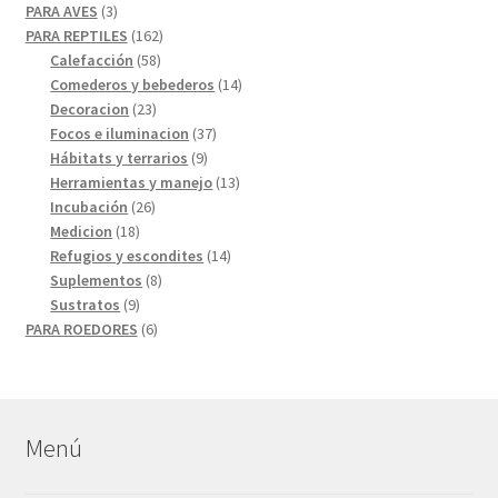
3
productos
PARA AVES
3
productos
162
PARA REPTILES
162
58
productos
Calefacción
58
productos
14
Comederos y bebederos
14
23
productos
Decoracion
23
productos
37
Focos e iluminacion
37
9
productos
Hábitats y terrarios
9
productos
13
Herramientas y manejo
13
26
productos
Incubación
26
18
productos
Medicion
18
productos
14
Refugios y escondites
14
8
productos
Suplementos
8
9
productos
Sustratos
9
productos
6
PARA ROEDORES
6
productos
Menú