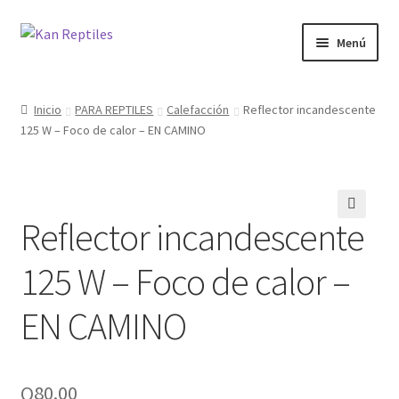
Ir
Ir
Menú
a
al
la
contenido
Inicio
navegación
Inicio
PARA REPTILES
Calefacción
Reflector incandescente
125 W – Foco de calor – EN CAMINO
Tienda
Blog
Reflector incandescente
🔍
125 W – Foco de calor –
EN CAMINO
Q
80.00