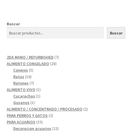
Buscar
Buscar
7
2DA MANO / REFURBISHED
7
28
productos
ALIMENTO CONGELADO
28
5
productos
Conejos
5
16
productos
Ratas
16
productos
7
Ratones
7
productos
1
ALIMENTO VIVO
1
1
producto
Cucarachas
1
1
producto
Gusanos
1
producto
2
ALIMENTO / CONCENTRADO / PROCESADO
2
2
productos
PARA PERROS Y GATOS
2
33
productos
PARA ACUARIOS
33
productos
22
Decoracion acuarios
22