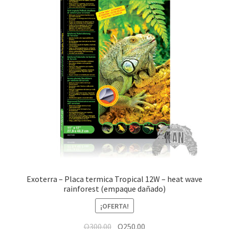
Exoterra – Placa termica Tropical 12W – heat wave
rainforest (empaque dañado)
¡OFERTA!
Q
300.00
Q
250.00