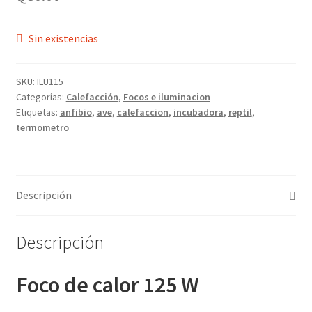
Sin existencias
SKU:
ILU115
Categorías:
Calefacción
,
Focos e iluminacion
Etiquetas:
anfibio
,
ave
,
calefaccion
,
incubadora
,
reptil
,
termometro
Descripción
Descripción
Foco de calor 125 W