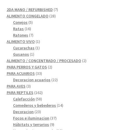
7
2DA MANO / REFURBISHED
7
28
productos
ALIMENTO CONGELADO
28
5
productos
Conejos
5
16
productos
Ratas
16
productos
7
Ratones
7
productos
1
ALIMENTO VIVO
1
1
producto
Cucarachas
1
1
producto
Gusanos
1
producto
2
ALIMENTO / CONCENTRADO / PROCESADO
2
2
productos
PARA PERROS Y GATOS
2
33
productos
PARA ACUARIOS
33
productos
22
Decoracion acuarios
22
3
productos
PARA AVES
3
productos
162
PARA REPTILES
162
58
productos
Calefacción
58
productos
14
Comederos y bebederos
14
23
productos
Decoracion
23
productos
37
Focos e iluminacion
37
9
productos
Hábitats y terrarios
9