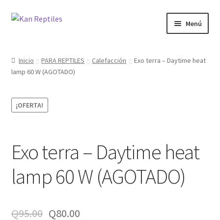
Ir
Ir
Menú
a
al
la
contenido
Inicio
navegación
Inicio
PARA REPTILES
Calefacción
Exo terra – Daytime heat
lamp 60 W (AGOTADO)
Tienda
Blog
¡OFERTA!
Exo terra – Daytime heat
lamp 60 W (AGOTADO)
Q
95.00
Q
80.00