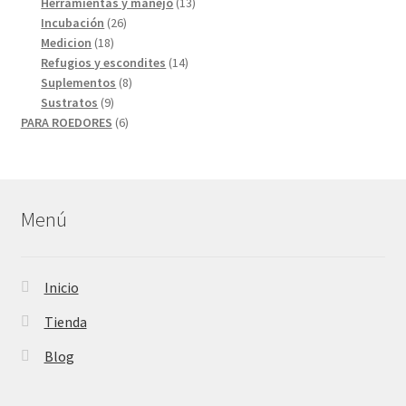
productos
13
Herramientas y manejo
13
26
productos
Incubación
26
18
productos
Medicion
18
productos
14
Refugios y escondites
14
8
productos
Suplementos
8
9
productos
Sustratos
9
productos
6
PARA ROEDORES
6
productos
Menú
Inicio
Tienda
Blog