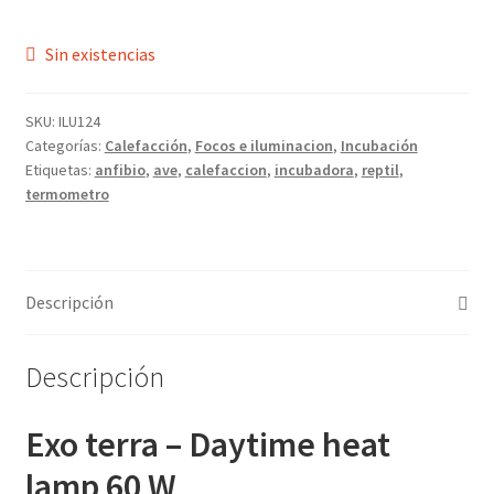
Sin existencias
SKU:
ILU124
Categorías:
Calefacción
,
Focos e iluminacion
,
Incubación
Etiquetas:
anfibio
,
ave
,
calefaccion
,
incubadora
,
reptil
,
termometro
Descripción
Descripción
Exo terra – Daytime heat
lamp 60 W