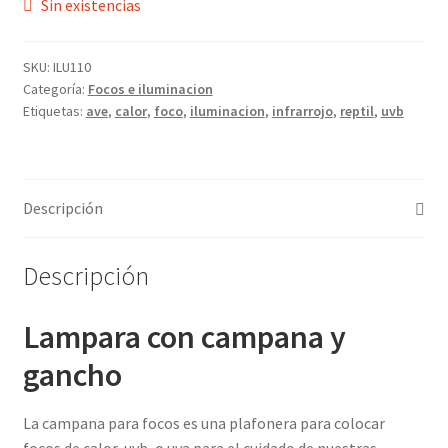
Sin existencias
SKU:
ILU110
Categoría:
Focos e iluminacion
Etiquetas:
ave
,
calor
,
foco
,
iluminacion
,
infrarrojo
,
reptil
,
uvb
Descripción
Descripción
Lampara con campana y
gancho
La campana para focos es una plafonera para colocar