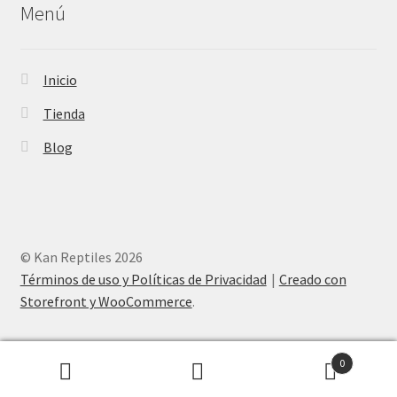
Menú
Inicio
Tienda
Blog
© Kan Reptiles 2026
Términos de uso y Políticas de Privacidad
Creado con
Storefront y WooCommerce
.
0
Buscar
Buscar