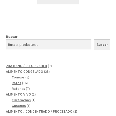
Buscar
Buscar
7
2DA MANO / REFURBISHED
7
28
productos
ALIMENTO CONGELADO
28
5
productos
Conejos
5
16
productos
Ratas
16
productos
7
Ratones
7
productos
1
ALIMENTO VIVO
1
1
producto
Cucarachas
1
1
producto
Gusanos
1
producto
2
ALIMENTO / CONCENTRADO / PROCESADO
2