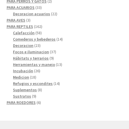
2
productos
PARA PERROS Y GATOS
2
33
productos
PARA ACUARIOS
33
productos
22
Decoracion acuarios
22
3
productos
PARA AVES
3
productos
162
PARA REPTILES
162
58
productos
Calefacción
58
productos
14
Comederos y bebederos
14
23
productos
Decoracion
23
productos
37
Focos e iluminacion
37
9
productos
Hábitats y terrarios
9
productos
13
Herramientas y manejo
13
26
productos
Incubación
26
18
productos
Medicion
18
productos
14
Refugios y escondites
14
8
productos
Suplementos
8
9
productos
Sustratos
9
productos
6
PARA ROEDORES
6
productos