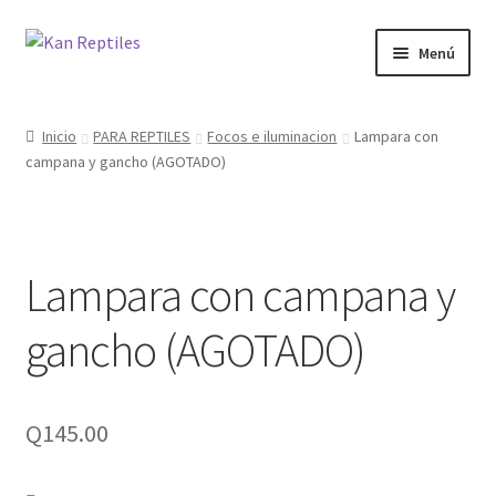
Ir
Ir
Menú
a
al
la
contenido
Inicio
navegación
Inicio
PARA REPTILES
Focos e iluminacion
Lampara con
campana y gancho (AGOTADO)
Tienda
Blog
Lampara con campana y
gancho (AGOTADO)
Q
145.00