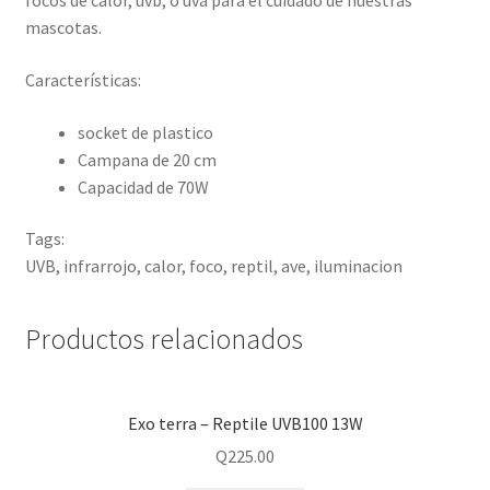
focos de calor, uvb, o uva para el cuidado de nuestras
mascotas.
Características:
socket de plastico
Campana de 20 cm
Capacidad de 70W
Tags:
UVB, infrarrojo, calor, foco, reptil, ave, iluminacion
Productos relacionados
Exo terra – Reptile UVB100 13W
Q
225.00