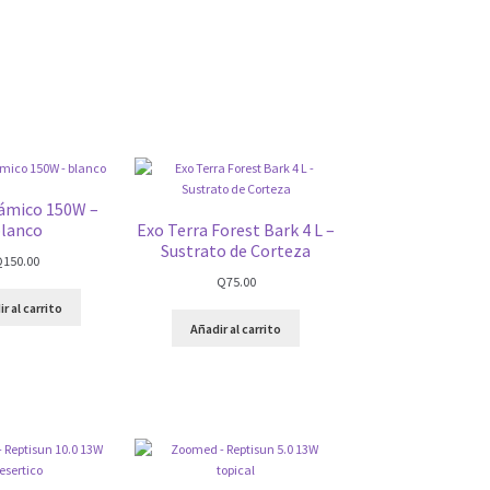
rámico 150W –
lanco
Exo Terra Forest Bark 4 L –
Sustrato de Corteza
Q
150.00
Q
75.00
r al carrito
Añadir al carrito