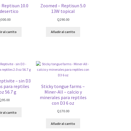
 Reptisun 10.0
Zoomed – Reptisun 5.0
desertico
13W topical
Q
300.00
Q
290.00
r al carrito
Añadir al carrito
tivite – sin D3
s para reptiles
Sticky tongue farms –
oz 56.7 g
Miner-All – calcio y
minerales para reptiles
Q
95.00
con D3 6 oz
Q
170.00
r al carrito
Añadir al carrito