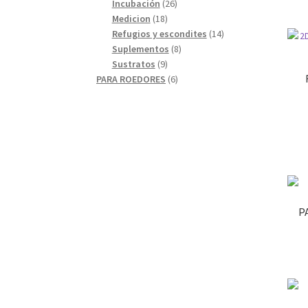
26
productos
Incubación
26
18
productos
Medicion
18
productos
14
Refugios y escondites
14
8
productos
Suplementos
8
9
productos
Sustratos
9
productos
6
PARA ROEDORES
6
productos
P