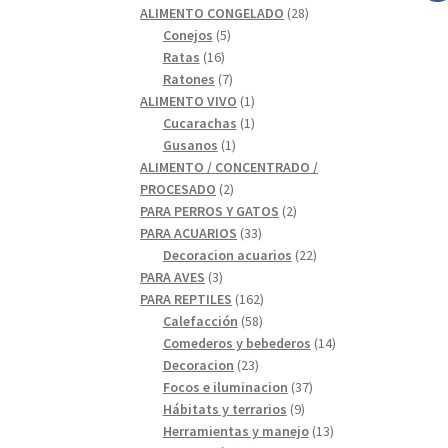
28
productos
ALIMENTO CONGELADO
28
5
productos
Conejos
5
16
productos
Ratas
16
productos
7
Ratones
7
productos
1
ALIMENTO VIVO
1
1
producto
Cucarachas
1
1
producto
Gusanos
1
producto
ALIMENTO / CONCENTRADO /
2
PROCESADO
2
productos
2
PARA PERROS Y GATOS
2
33
productos
PARA ACUARIOS
33
productos
22
Decoracion acuarios
22
3
productos
PARA AVES
3
productos
162
PARA REPTILES
162
58
productos
Calefacción
58
productos
14
Comederos y bebederos
14
23
productos
Decoracion
23
productos
37
Focos e iluminacion
37
9
productos
Hábitats y terrarios
9
productos
13
Herramientas y manejo
13