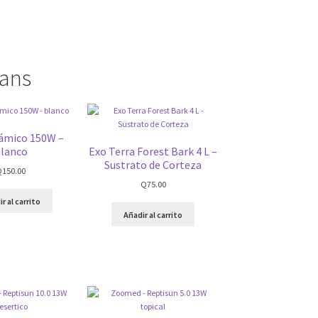
fans
rámico 150W –
lanco
Exo Terra Forest Bark 4 L –
Sustrato de Corteza
Q
150.00
Q
75.00
r al carrito
Añadir al carrito