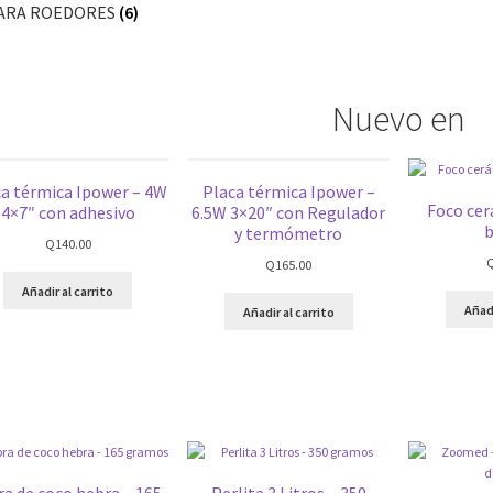
ARA ROEDORES
(6)
Nuevo en
ca térmica Ipower – 4W
Placa térmica Ipower –
Foco ce
4×7″ con adhesivo
6.5W 3×20″ con Regulador
b
y termómetro
Q
140.00
Q
165.00
Añadir al carrito
Añadi
Añadir al carrito