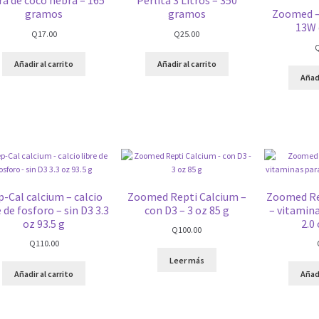
ra de coco hebra – 165
Perlita 3 Litros – 350
gramos
gramos
Zoomed –
13W 
Q
17.00
Q
25.00
Añadir al carrito
Añadir al carrito
Añadi
-Cal calcium – calcio
Zoomed Repti Calcium –
Zoomed Rep
e de fosforo – sin D3 3.3
con D3 – 3 oz 85 g
– vitamina
oz 93.5 g
2.0 
Q
100.00
Q
110.00
Leer más
Añadir al carrito
Añadi