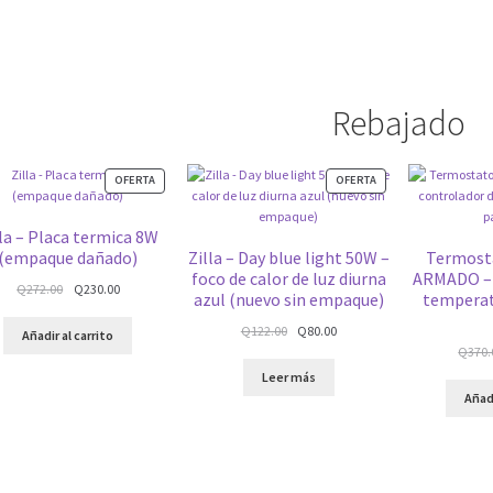
Rebajado
PRODUCTO
PRODUCTO
OFERTA
OFERTA
EN
EN
OFERTA
OFERTA
lla – Placa termica 8W
(empaque dañado)
Zilla – Day blue light 50W –
Termost
foco de calor de luz diurna
ARMADO – 
Q
272.00
Q
230.00
azul (nuevo sin empaque)
temperat
Q
122.00
Q
80.00
Añadir al carrito
Q
370.
Leer más
Añadi