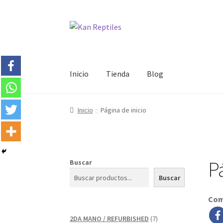
Ir
Ir
a
al
la
contenido
navegación
Inicio
Tienda
Blog
Inicio
Página de inicio
P
Buscar
Buscar
Com
7
2DA MANO / REFURBISHED
7