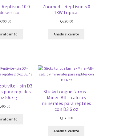
 Reptisun 10.0
Zoomed – Reptisun 5.0
desertico
13W topical
Q
300.00
Q
290.00
r al carrito
Añadir al carrito
tivite – sin D3
s para reptiles
Sticky tongue farms –
oz 56.7 g
Miner-All – calcio y
minerales para reptiles
Q
95.00
con D3 6 oz
Q
170.00
r al carrito
Añadir al carrito