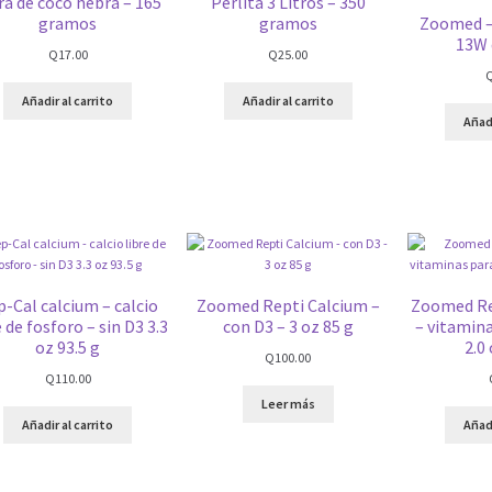
ra de coco hebra – 165
Perlita 3 Litros – 350
gramos
gramos
Zoomed –
13W 
Q
17.00
Q
25.00
Añadir al carrito
Añadir al carrito
Añadi
-Cal calcium – calcio
Zoomed Repti Calcium –
Zoomed Rep
e de fosforo – sin D3 3.3
con D3 – 3 oz 85 g
– vitamina
oz 93.5 g
2.0 
Q
100.00
Q
110.00
Leer más
Añadir al carrito
Añadi