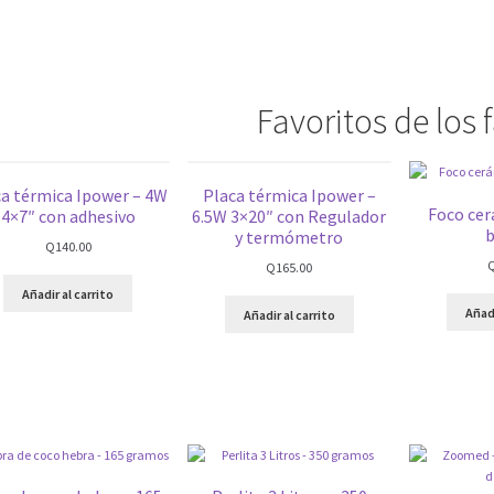
Favoritos de los 
ca térmica Ipower – 4W
Placa térmica Ipower –
Foco ce
4×7″ con adhesivo
6.5W 3×20″ con Regulador
b
y termómetro
Q
140.00
Q
165.00
Añadir al carrito
Añadi
Añadir al carrito