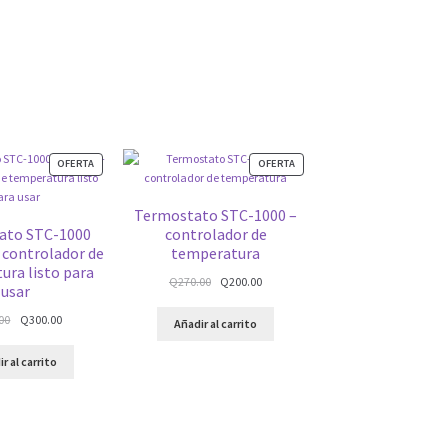
PRODUCTO
PRODUCTO
OFERTA
OFERTA
EN
EN
OFERTA
OFERTA
Termostato STC-1000 –
ato STC-1000
controlador de
controlador de
temperatura
ura listo para
Q
270.00
Q
200.00
usar
00
Q
300.00
Añadir al carrito
r al carrito