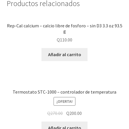
Productos relacionados
Rep-Cal calcium – calcio libre de fosforo – sin D3 3.3 oz 93.5
g
Q
110.00
Añadir al carrito
Termostato STC-1000 – controlador de temperatura
¡OFERTA!
Q
270.00
Q
200.00
Añadir al carrito