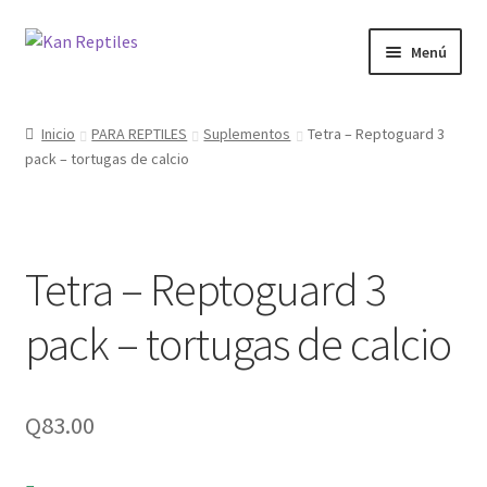
Ir
Ir
Menú
a
al
la
contenido
Inicio
navegación
Inicio
PARA REPTILES
Suplementos
Tetra – Reptoguard 3
pack – tortugas de calcio
Tienda
Blog
Tetra – Reptoguard 3
pack – tortugas de calcio
Q
83.00