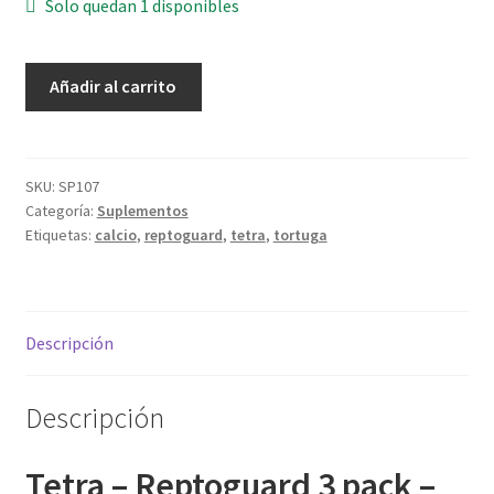
Solo quedan 1 disponibles
Tetra
Añadir al carrito
-
Reptoguard
3
pack
SKU:
SP107
Categoría:
Suplementos
-
Etiquetas:
calcio
,
reptoguard
,
tetra
,
tortuga
tortugas
de
calcio
cantidad
Descripción
Descripción
Tetra – Reptoguard 3 pack –