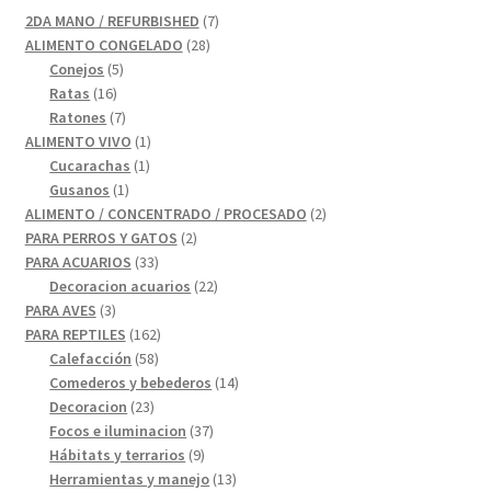
7
2DA MANO / REFURBISHED
7
28
productos
ALIMENTO CONGELADO
28
5
productos
Conejos
5
16
productos
Ratas
16
productos
7
Ratones
7
productos
1
ALIMENTO VIVO
1
1
producto
Cucarachas
1
1
producto
Gusanos
1
producto
2
ALIMENTO / CONCENTRADO / PROCESADO
2
2
productos
PARA PERROS Y GATOS
2
33
productos
PARA ACUARIOS
33
productos
22
Decoracion acuarios
22
3
productos
PARA AVES
3
productos
162
PARA REPTILES
162
58
productos
Calefacción
58
productos
14
Comederos y bebederos
14
23
productos
Decoracion
23
productos
37
Focos e iluminacion
37
9
productos
Hábitats y terrarios
9
productos
13
Herramientas y manejo
13