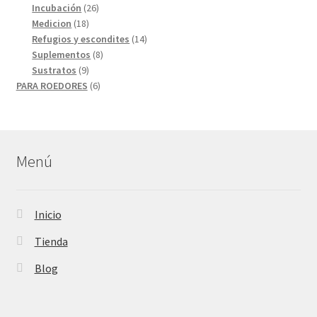
26
productos
Incubación
26
18
productos
Medicion
18
productos
14
Refugios y escondites
14
8
productos
Suplementos
8
9
productos
Sustratos
9
productos
6
PARA ROEDORES
6
productos
Menú
Inicio
Tienda
Blog