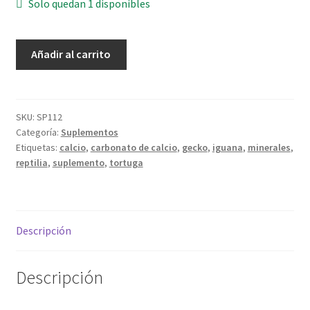
Solo quedan 1 disponibles
Reptilia
Añadir al carrito
-
Calcio
+
vitamina
SKU:
SP112
Categoría:
Suplementos
D3
Etiquetas:
calcio
,
carbonato de calcio
,
gecko
,
iguana
,
minerales
,
135
reptilia
,
suplemento
,
tortuga
g
cantidad
Descripción
Descripción