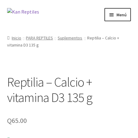
Ir
Ir
Menú
a
al
la
contenido
Inicio
navegación
Inicio
PARA REPTILES
Suplementos
Reptilia – Calcio +
vitamina D3 135 g
Tienda
Blog
Reptilia – Calcio +
vitamina D3 135 g
Q
65.00