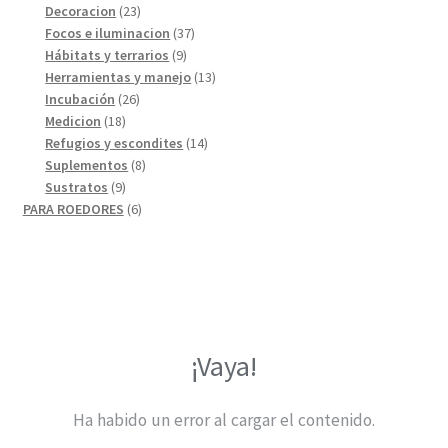
23
productos
Decoracion
23
productos
37
Focos e iluminacion
37
9
productos
Hábitats y terrarios
9
productos
13
Herramientas y manejo
13
26
productos
Incubación
26
18
productos
Medicion
18
productos
14
Refugios y escondites
14
8
productos
Suplementos
8
9
productos
Sustratos
9
productos
6
PARA ROEDORES
6
productos
¡Vaya!
Ha habido un error al cargar el contenido.