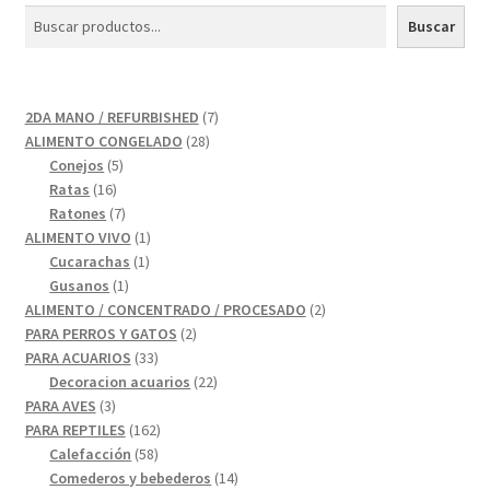
Buscar
7
2DA MANO / REFURBISHED
7
28
productos
ALIMENTO CONGELADO
28
5
productos
Conejos
5
16
productos
Ratas
16
productos
7
Ratones
7
productos
1
ALIMENTO VIVO
1
1
producto
Cucarachas
1
1
producto
Gusanos
1
producto
2
ALIMENTO / CONCENTRADO / PROCESADO
2
2
productos
PARA PERROS Y GATOS
2
33
productos
PARA ACUARIOS
33
productos
22
Decoracion acuarios
22
3
productos
PARA AVES
3
productos
162
PARA REPTILES
162
58
productos
Calefacción
58
productos
14
Comederos y bebederos
14