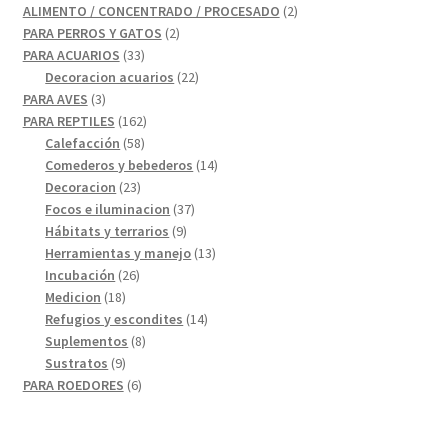
producto
2
ALIMENTO / CONCENTRADO / PROCESADO
2
2
productos
PARA PERROS Y GATOS
2
33
productos
PARA ACUARIOS
33
productos
22
Decoracion acuarios
22
3
productos
PARA AVES
3
productos
162
PARA REPTILES
162
58
productos
Calefacción
58
productos
14
Comederos y bebederos
14
23
productos
Decoracion
23
productos
37
Focos e iluminacion
37
9
productos
Hábitats y terrarios
9
productos
13
Herramientas y manejo
13
26
productos
Incubación
26
18
productos
Medicion
18
productos
14
Refugios y escondites
14
8
productos
Suplementos
8
9
productos
Sustratos
9
productos
6
PARA ROEDORES
6
productos