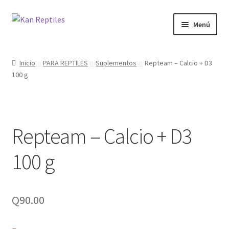
Ir
Ir
Menú
a
al
la
contenido
Inicio
navegación
Inicio
PARA REPTILES
Suplementos
Repteam – Calcio + D3
100 g
Tienda
Blog
Repteam – Calcio + D3
100 g
Q
90.00