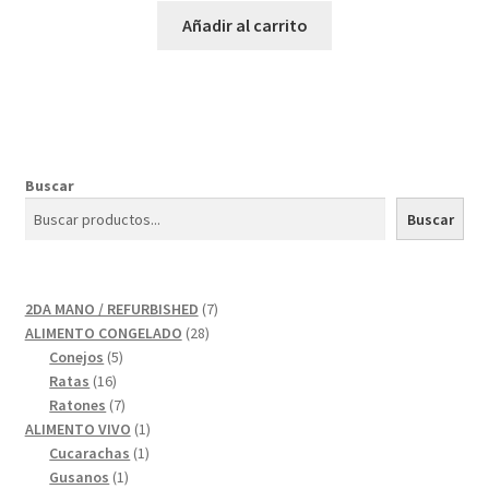
Añadir al carrito
Buscar
Buscar
7
2DA MANO / REFURBISHED
7
28
productos
ALIMENTO CONGELADO
28
5
productos
Conejos
5
16
productos
Ratas
16
productos
7
Ratones
7
productos
1
ALIMENTO VIVO
1
1
producto
Cucarachas
1
1
producto
Gusanos
1