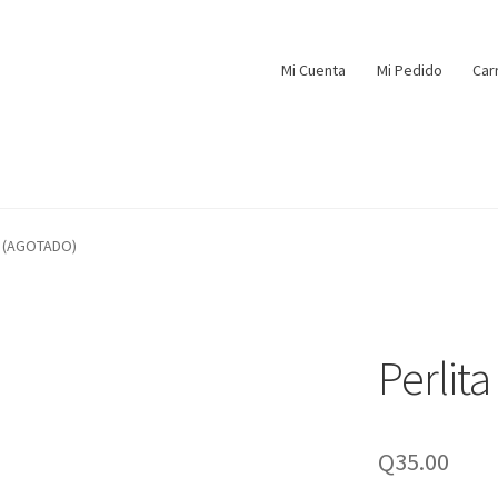
Mi Cuenta
Mi Pedido
Car
lb (AGOTADO)
Perlit
Q
35.00