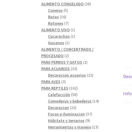
28
productos
ALIMENTO CONGELADO
28
5
productos
Conejos
5
16
productos
Ratas
16
productos
7
Ratones
7
productos
1
ALIMENTO VIVO
1
1
producto
Cucarachas
1
1
producto
Gusanos
1
producto
ALIMENTO / CONCENTRADO /
2
PROCESADO
2
productos
2
PARA PERROS Y GATOS
2
33
productos
PARA ACUARIOS
33
productos
22
Decoracion acuarios
22
Desc
3
productos
PARA AVES
3
productos
162
PARA REPTILES
162
Info
58
productos
Calefacción
58
productos
14
Comederos y bebederos
14
23
productos
Decoracion
23
productos
37
Focos e iluminacion
37
9
productos
Hábitats y terrarios
9
productos
13
Herramientas y manejo
13