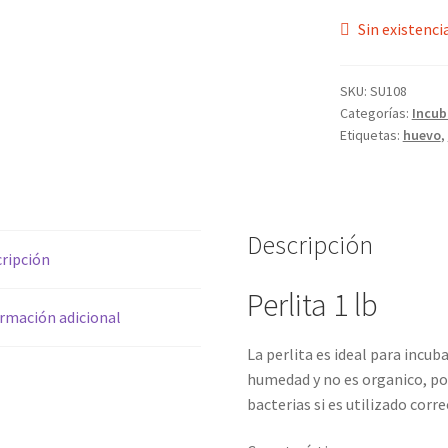
Sin existenci
SKU:
SU108
Categorías:
Incub
Etiquetas:
huevo
,
Descripción
ripción
Perlita 1 lb
rmación adicional
La perlita es ideal para incub
humedad y no es organico, por
bacterias si es utilizado cor