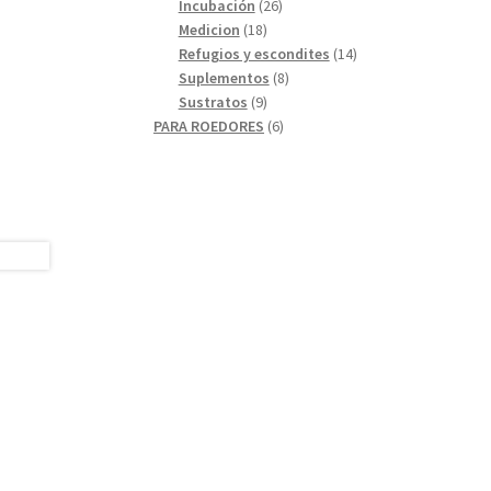
26
productos
Incubación
26
18
productos
Medicion
18
productos
14
Refugios y escondites
14
8
productos
Suplementos
8
9
productos
Sustratos
9
productos
6
PARA ROEDORES
6
productos