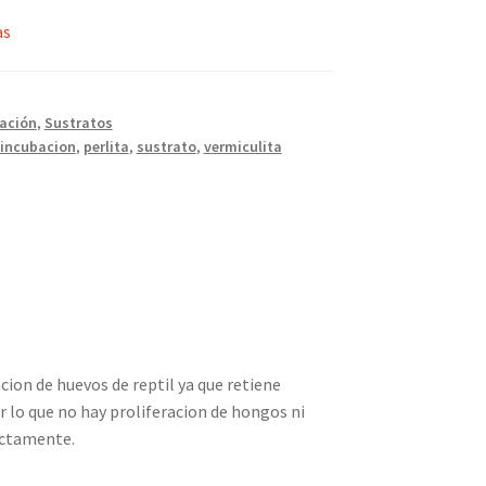
as
ación
,
Sustratos
incubacion
,
perlita
,
sustrato
,
vermiculita
acion de huevos de reptil ya que retiene
 lo que no hay proliferacion de hongos ni
rectamente.