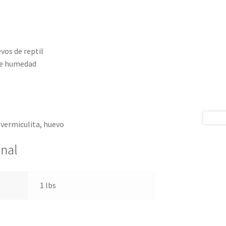
vos de reptil
de humedad
 vermiculita, huevo
onal
1 lbs