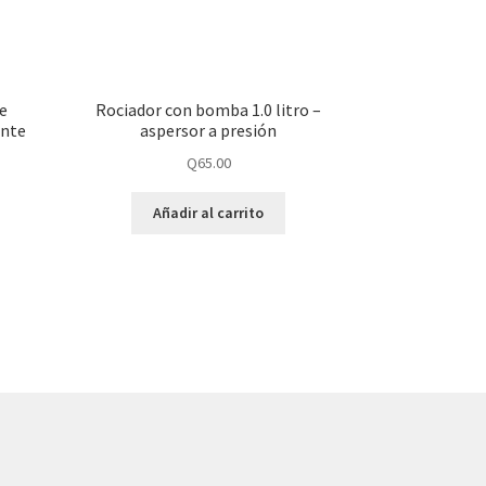
de
Rociador con bomba 1.0 litro –
ente
aspersor a presión
Q
65.00
Añadir al carrito