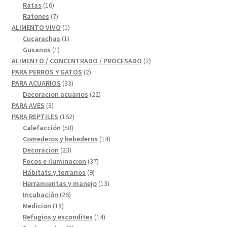
16
productos
Ratas
16
productos
7
Ratones
7
productos
1
ALIMENTO VIVO
1
1
producto
Cucarachas
1
1
producto
Gusanos
1
producto
2
ALIMENTO / CONCENTRADO / PROCESADO
2
2
productos
PARA PERROS Y GATOS
2
33
productos
PARA ACUARIOS
33
productos
22
Decoracion acuarios
22
3
productos
PARA AVES
3
productos
162
PARA REPTILES
162
58
productos
Calefacción
58
productos
14
Comederos y bebederos
14
23
productos
Decoracion
23
productos
37
Focos e iluminacion
37
9
productos
Hábitats y terrarios
9
productos
13
Herramientas y manejo
13
26
productos
Incubación
26
18
productos
Medicion
18
productos
14
Refugios y escondites
14