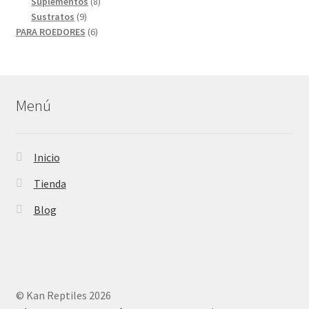
8
productos
Suplementos
8
9
productos
Sustratos
9
productos
6
PARA ROEDORES
6
productos
Menú
Inicio
Tienda
Blog
© Kan Reptiles 2026