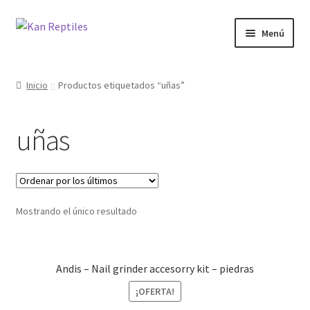
Ir
Ir
Menú
a
al
la
contenido
Inicio
navegación
Inicio
Productos etiquetados “uñas”
Tienda
uñas
Blog
Mostrando el único resultado
Andis – Nail grinder accesorry kit – piedras
¡OFERTA!