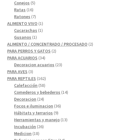
5
productos
Conejos
5
16
productos
Ratas
16
productos
7
Ratones
7
productos
1
ALIMENTO VIVO
1
1
producto
Cucarachas
1
1
producto
Gusanos
1
producto
2
ALIMENTO / CONCENTRADO / PROCESADO
2
2
productos
PARA PERROS Y GATOS
2
34
productos
PARA ACUARIOS
34
productos
23
Decoracion acuarios
23
3
productos
PARA AVES
3
productos
162
PARA REPTILES
162
58
productos
Calefacción
58
productos
14
Comederos y bebederos
14
24
productos
Decoracion
24
productos
36
Focos e iluminacion
36
9
productos
Hábitats y terrarios
9
productos
13
Herramientas y manejo
13
26
productos
Incubación
26
18
productos
Medicion
18