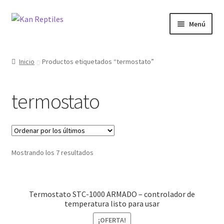
Ir
Ir
Menú
a
al
la
contenido
Inicio
navegación
Inicio
Productos etiquetados “termostato”
Tienda
termostato
Blog
Mostrando los 7 resultados
Termostato STC-1000 ARMADO – controlador de
temperatura listo para usar
¡OFERTA!