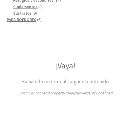
productos
14
Refugios y escondites
14
8
productos
Suplementos
8
9
productos
Sustratos
9
productos
6
PARA ROEDORES
6
productos
¡Vaya!
Ha habido un error al cargar el contenido.
Error:
Cannot read property 'addQueryArgs' of undefined