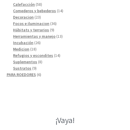
58
productos
Calefacción
58
productos
14
Comederos y bebederos
14
23
productos
Decoracion
23
productos
36
Focos e iluminacion
36
9
productos
Hábitats y terrarios
9
productos
13
Herramientas y manejo
13
26
productos
Incubación
26
18
productos
Medicion
18
productos
14
Refugios y escondites
14
8
productos
Suplementos
8
9
productos
Sustratos
9
productos
6
PARA ROEDORES
6
productos
¡Vaya!