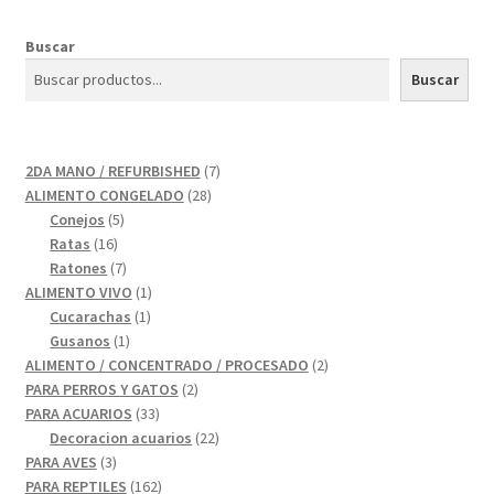
Buscar
Buscar
7
2DA MANO / REFURBISHED
7
28
productos
ALIMENTO CONGELADO
28
5
productos
Conejos
5
16
productos
Ratas
16
productos
7
Ratones
7
productos
1
ALIMENTO VIVO
1
1
producto
Cucarachas
1
1
producto
Gusanos
1
producto
2
ALIMENTO / CONCENTRADO / PROCESADO
2
2
productos
PARA PERROS Y GATOS
2
33
productos
PARA ACUARIOS
33
productos
22
Decoracion acuarios
22
3
productos
PARA AVES
3
productos
162
PARA REPTILES
162