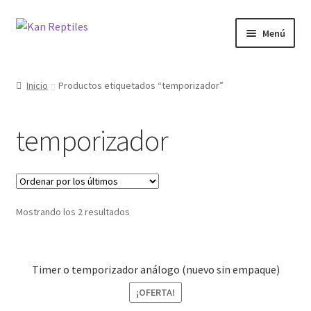
Ir
Ir
Menú
a
al
la
contenido
Inicio
navegación
Inicio
Productos etiquetados “temporizador”
Tienda
temporizador
Blog
Mostrando los 2 resultados
Timer o temporizador análogo (nuevo sin empaque)
¡OFERTA!