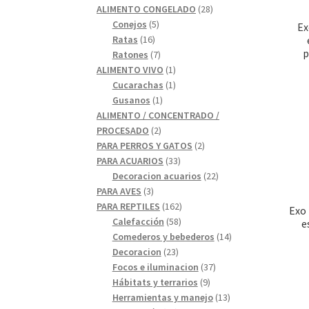
28
productos
ALIMENTO CONGELADO
28
5
productos
Conejos
5
Ex
16
productos
Ratas
16
p
productos
7
Ratones
7
productos
1
ALIMENTO VIVO
1
1
producto
Cucarachas
1
1
producto
Gusanos
1
producto
ALIMENTO / CONCENTRADO /
2
PROCESADO
2
productos
2
PARA PERROS Y GATOS
2
33
productos
PARA ACUARIOS
33
productos
22
Decoracion acuarios
22
3
productos
PARA AVES
3
productos
162
PARA REPTILES
162
Exo 
58
productos
Calefacción
58
e
productos
14
Comederos y bebederos
14
23
productos
Decoracion
23
productos
37
Focos e iluminacion
37
9
productos
Hábitats y terrarios
9
productos
13
Herramientas y manejo
13