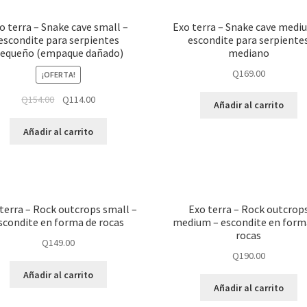
o terra – Snake cave small –
Exo terra – Snake cave medi
escondite para serpientes
escondite para serpiente
equeño (empaque dañado)
mediano
Q
169.00
¡OFERTA!
Q
154.00
Q
114.00
Añadir al carrito
Añadir al carrito
terra – Rock outcrops small –
Exo terra – Rock outcrop
scondite en forma de rocas
medium – escondite en form
rocas
Q
149.00
Q
190.00
Añadir al carrito
Añadir al carrito