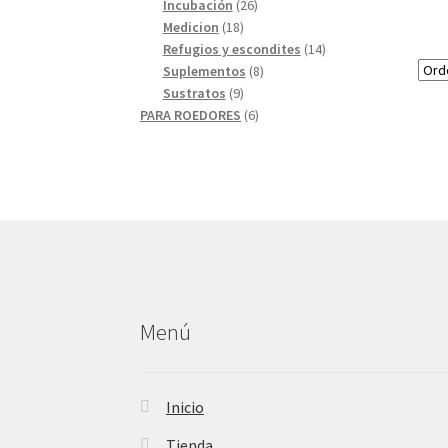
26
productos
Incubación
26
18
productos
Medicion
18
productos
14
Refugios y escondites
14
8
productos
Suplementos
8
9
productos
Sustratos
9
productos
6
PARA ROEDORES
6
productos
Menú
Inicio
Tienda