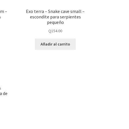
um –
Exo terra – Snake cave small –
s
escondite para serpientes
pequeño
Q
154.00
Añadir al carrito
s
a de