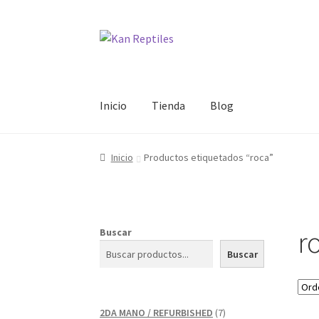
Ir
Ir
a
al
la
contenido
navegación
Inicio
Tienda
Blog
Inicio
Productos etiquetados “roca”
r
Buscar
Buscar
7
2DA MANO / REFURBISHED
7