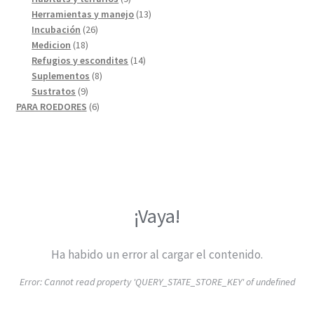
productos
13
Herramientas y manejo
13
26
productos
Incubación
26
18
productos
Medicion
18
productos
14
Refugios y escondites
14
8
productos
Suplementos
8
9
productos
Sustratos
9
productos
6
PARA ROEDORES
6
productos
¡Vaya!
Ha habido un error al cargar el contenido.
Error:
Cannot read property 'QUERY_STATE_STORE_KEY' of undefined