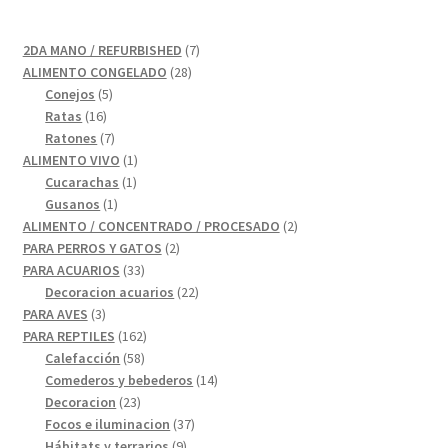
7
2DA MANO / REFURBISHED
7
28
productos
ALIMENTO CONGELADO
28
5
productos
Conejos
5
16
productos
Ratas
16
productos
7
Ratones
7
productos
1
ALIMENTO VIVO
1
1
producto
Cucarachas
1
1
producto
Gusanos
1
producto
2
ALIMENTO / CONCENTRADO / PROCESADO
2
2
productos
PARA PERROS Y GATOS
2
33
productos
PARA ACUARIOS
33
productos
22
Decoracion acuarios
22
3
productos
PARA AVES
3
productos
162
PARA REPTILES
162
58
productos
Calefacción
58
productos
14
Comederos y bebederos
14
23
productos
Decoracion
23
productos
37
Focos e iluminacion
37
9
productos
Hábitats y terrarios
9