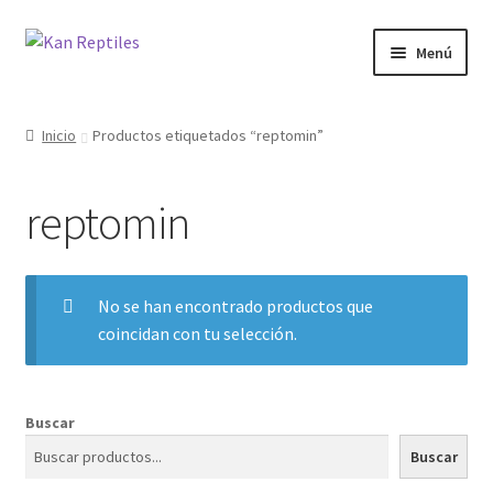
Ir
Ir
Menú
a
al
la
contenido
Inicio
navegación
Inicio
Productos etiquetados “reptomin”
Tienda
reptomin
Blog
No se han encontrado productos que
coincidan con tu selección.
Buscar
Buscar