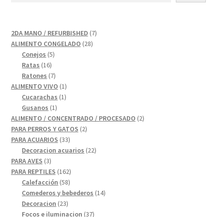
7
2DA MANO / REFURBISHED
7
28
productos
ALIMENTO CONGELADO
28
5
productos
Conejos
5
16
productos
Ratas
16
productos
7
Ratones
7
productos
1
ALIMENTO VIVO
1
1
producto
Cucarachas
1
1
producto
Gusanos
1
producto
2
ALIMENTO / CONCENTRADO / PROCESADO
2
2
productos
PARA PERROS Y GATOS
2
33
productos
PARA ACUARIOS
33
productos
22
Decoracion acuarios
22
3
productos
PARA AVES
3
productos
162
PARA REPTILES
162
58
productos
Calefacción
58
productos
14
Comederos y bebederos
14
23
productos
Decoracion
23
productos
37
Focos e iluminacion
37