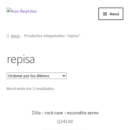
Ir
Ir
Menú
a
al
la
contenido
Inicio
navegación
Inicio
Productos etiquetados “repisa”
Tienda
repisa
Blog
Mostrando los 2 resultados
Zilla – rock cave – escondite aereo
Q
343.00