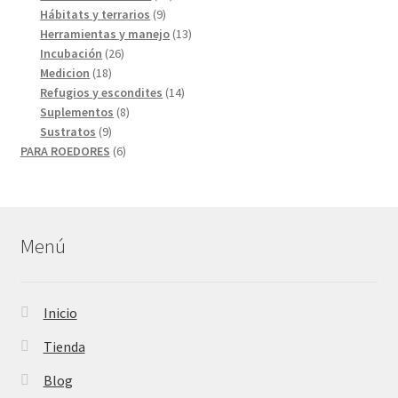
9
productos
Hábitats y terrarios
9
productos
13
Herramientas y manejo
13
26
productos
Incubación
26
18
productos
Medicion
18
productos
14
Refugios y escondites
14
8
productos
Suplementos
8
9
productos
Sustratos
9
productos
6
PARA ROEDORES
6
productos
Menú
Inicio
Tienda
Blog