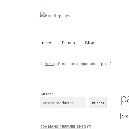
Ir
Ir
a
al
la
contenido
navegación
Inicio
Tienda
Blog
Inicio
Productos etiquetados “pavo”
p
Buscar
Buscar
7
2DA MANO / REFURBISHED
7