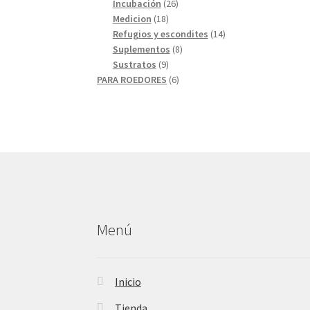
26
productos
Incubación
26
18
productos
Medicion
18
productos
14
Refugios y escondites
14
8
productos
Suplementos
8
9
productos
Sustratos
9
productos
6
PARA ROEDORES
6
productos
Menú
Inicio
Tienda