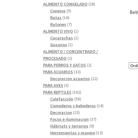
28
productos
ALIMENTO CONGELADO
28
5
productos
Conejos
5
Beb
16
productos
Ratas
16
productos
7
Ratones
7
productos
1
ALIMENTO VIVO
1
1
producto
Cucarachas
1
1
producto
Gusanos
1
producto
ALIMENTO / CONCENTRADO /
2
PROCESADO
2
productos
2
PARA PERROS Y GATOS
2
33
productos
PARA ACUARIOS
33
productos
22
Decoracion acuarios
22
3
productos
PARA AVES
3
productos
162
PARA REPTILES
162
58
productos
Calefacción
58
productos
14
Comederos y bebederos
14
23
productos
Decoracion
23
productos
37
Focos e iluminacion
37
9
productos
Hábitats y terrarios
9
productos
13
Herramientas y manejo
13