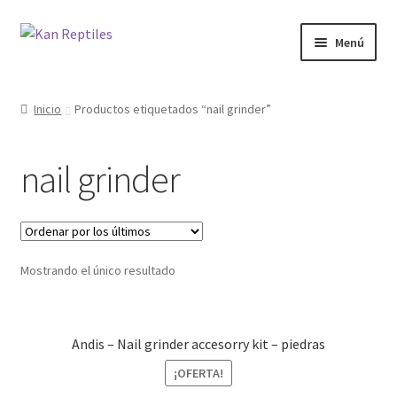
Ir
Ir
Menú
a
al
la
contenido
Inicio
navegación
Inicio
Productos etiquetados “nail grinder”
Tienda
nail grinder
Blog
Mostrando el único resultado
Andis – Nail grinder accesorry kit – piedras
¡OFERTA!