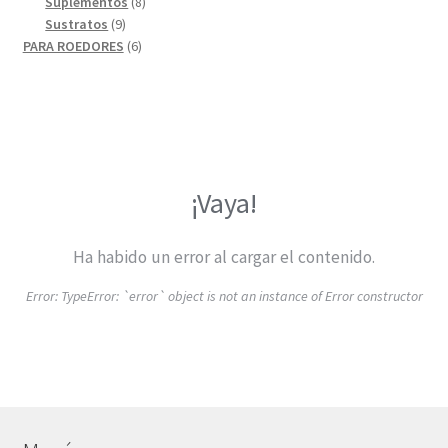
8
productos
Suplementos
8
9
productos
Sustratos
9
productos
6
PARA ROEDORES
6
productos
¡Vaya!
Ha habido un error al cargar el contenido.
Error:
TypeError: `error` object is not an instance of Error constructor