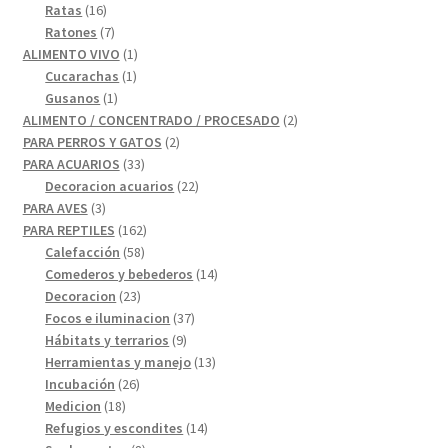
16
productos
Ratas
16
productos
7
Ratones
7
productos
1
ALIMENTO VIVO
1
1
producto
Cucarachas
1
1
producto
Gusanos
1
producto
2
ALIMENTO / CONCENTRADO / PROCESADO
2
2
productos
PARA PERROS Y GATOS
2
33
productos
PARA ACUARIOS
33
productos
22
Decoracion acuarios
22
3
productos
PARA AVES
3
productos
162
PARA REPTILES
162
58
productos
Calefacción
58
productos
14
Comederos y bebederos
14
23
productos
Decoracion
23
productos
37
Focos e iluminacion
37
9
productos
Hábitats y terrarios
9
productos
13
Herramientas y manejo
13
26
productos
Incubación
26
18
productos
Medicion
18
productos
14
Refugios y escondites
14