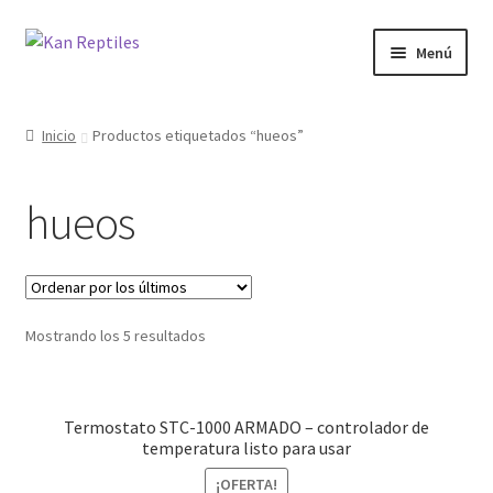
Ir
Ir
Menú
a
al
la
contenido
Inicio
navegación
Inicio
Productos etiquetados “hueos”
Tienda
hueos
Blog
Mostrando los 5 resultados
Termostato STC-1000 ARMADO – controlador de
temperatura listo para usar
¡OFERTA!