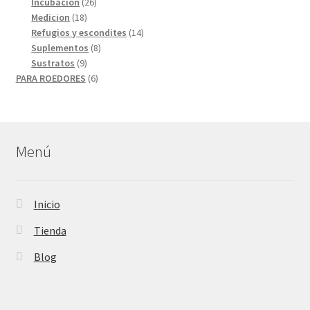
26
productos
Incubación
26
18
productos
Medicion
18
productos
14
Refugios y escondites
14
8
productos
Suplementos
8
9
productos
Sustratos
9
productos
6
PARA ROEDORES
6
productos
Menú
Inicio
Tienda
Blog