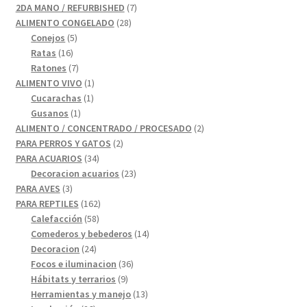
7
2DA MANO / REFURBISHED
7
28
productos
ALIMENTO CONGELADO
28
5
productos
Conejos
5
16
productos
Ratas
16
productos
7
Ratones
7
productos
1
ALIMENTO VIVO
1
1
producto
Cucarachas
1
1
producto
Gusanos
1
producto
2
ALIMENTO / CONCENTRADO / PROCESADO
2
2
productos
PARA PERROS Y GATOS
2
34
productos
PARA ACUARIOS
34
productos
23
Decoracion acuarios
23
3
productos
PARA AVES
3
productos
162
PARA REPTILES
162
58
productos
Calefacción
58
productos
14
Comederos y bebederos
14
24
productos
Decoracion
24
productos
36
Focos e iluminacion
36
9
productos
Hábitats y terrarios
9
productos
13
Herramientas y manejo
13