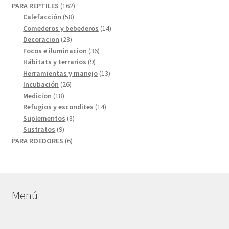
productos
162
PARA REPTILES
162
58
productos
Calefacción
58
productos
14
Comederos y bebederos
14
23
productos
Decoracion
23
productos
36
Focos e iluminacion
36
9
productos
Hábitats y terrarios
9
productos
13
Herramientas y manejo
13
26
productos
Incubación
26
18
productos
Medicion
18
productos
14
Refugios y escondites
14
8
productos
Suplementos
8
9
productos
Sustratos
9
productos
6
PARA ROEDORES
6
productos
Menú