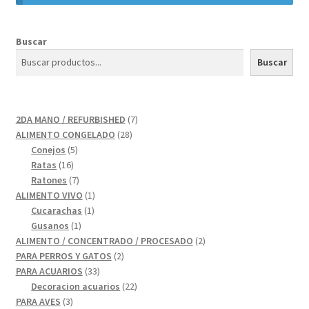
Buscar
Buscar
7
2DA MANO / REFURBISHED
7
28
productos
ALIMENTO CONGELADO
28
5
productos
Conejos
5
16
productos
Ratas
16
productos
7
Ratones
7
productos
1
ALIMENTO VIVO
1
1
producto
Cucarachas
1
1
producto
Gusanos
1
producto
2
ALIMENTO / CONCENTRADO / PROCESADO
2
2
productos
PARA PERROS Y GATOS
2
33
productos
PARA ACUARIOS
33
productos
22
Decoracion acuarios
22
3
productos
PARA AVES
3