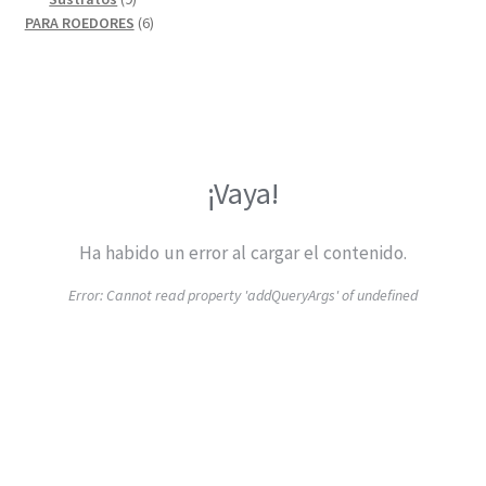
productos
6
PARA ROEDORES
6
productos
¡Vaya!
Ha habido un error al cargar el contenido.
Error:
Cannot read property 'addQueryArgs' of undefined