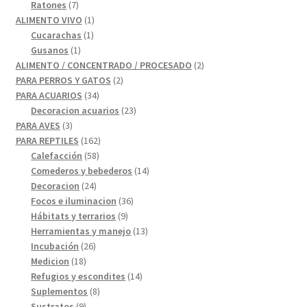
productos
7
Ratones
7
productos
1
ALIMENTO VIVO
1
1
producto
Cucarachas
1
1
producto
Gusanos
1
producto
2
ALIMENTO / CONCENTRADO / PROCESADO
2
2
productos
PARA PERROS Y GATOS
2
34
productos
PARA ACUARIOS
34
productos
23
Decoracion acuarios
23
3
productos
PARA AVES
3
productos
162
PARA REPTILES
162
58
productos
Calefacción
58
productos
14
Comederos y bebederos
14
24
productos
Decoracion
24
productos
36
Focos e iluminacion
36
9
productos
Hábitats y terrarios
9
productos
13
Herramientas y manejo
13
26
productos
Incubación
26
18
productos
Medicion
18
productos
14
Refugios y escondites
14
8
productos
Suplementos
8
9
productos
Sustratos
9