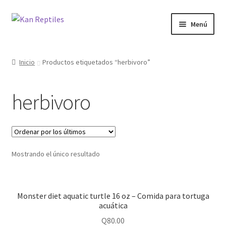
Ir
Ir
Menú
a
al
la
contenido
Inicio
navegación
Inicio
Productos etiquetados “herbivoro”
Tienda
herbivoro
Blog
Mostrando el único resultado
Monster diet aquatic turtle 16 oz – Comida para tortuga
acuática
Q
80.00