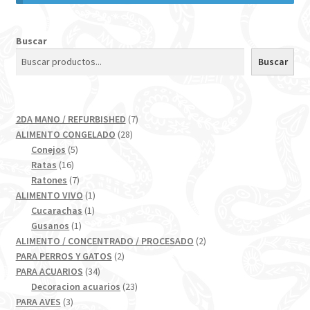
Buscar
Buscar
7
2DA MANO / REFURBISHED
7
28
productos
ALIMENTO CONGELADO
28
5
productos
Conejos
5
16
productos
Ratas
16
productos
7
Ratones
7
productos
1
ALIMENTO VIVO
1
1
producto
Cucarachas
1
1
producto
Gusanos
1
producto
2
ALIMENTO / CONCENTRADO / PROCESADO
2
2
productos
PARA PERROS Y GATOS
2
34
productos
PARA ACUARIOS
34
productos
23
Decoracion acuarios
23
3
productos
PARA AVES
3