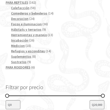
productos
162
PARA REPTILES
162
58
productos
Calefacción
58
productos
14
Comederos y bebederos
14
24
productos
Decoracion
24
productos
36
Focos e iluminacion
36
9
productos
Hábitats y terrarios
9
productos
13
Herramientas y manejo
13
26
productos
Incubación
26
18
productos
Medicion
18
productos
14
Refugios y escondites
14
8
productos
Suplementos
8
9
productos
Sustratos
9
productos
6
PARA ROEDORES
6
productos
Filtrar por precio