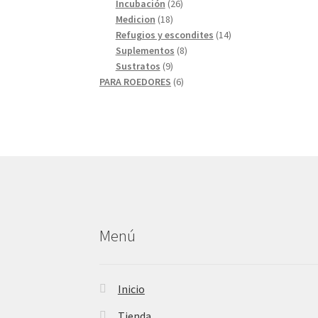
26
productos
Incubación
26
18
productos
Medicion
18
productos
14
Refugios y escondites
14
8
productos
Suplementos
8
9
productos
Sustratos
9
productos
6
PARA ROEDORES
6
productos
Menú
Inicio
Tienda