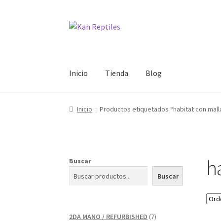
Ir
Ir
a
al
la
contenido
navegación
Inicio
Tienda
Blog
Inicio
Productos etiquetados “habitat con mall
h
Buscar
Buscar
7
2DA MANO / REFURBISHED
7