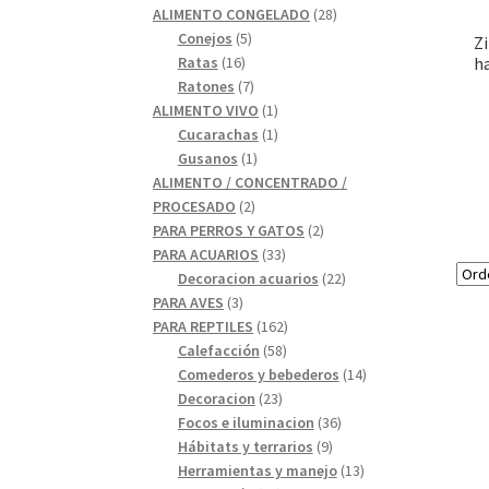
28
productos
ALIMENTO CONGELADO
28
5
productos
Conejos
5
Zi
16
productos
h
Ratas
16
productos
7
Ratones
7
productos
1
ALIMENTO VIVO
1
1
producto
Cucarachas
1
1
producto
Gusanos
1
producto
ALIMENTO / CONCENTRADO /
2
PROCESADO
2
productos
2
PARA PERROS Y GATOS
2
33
productos
PARA ACUARIOS
33
productos
22
Decoracion acuarios
22
3
productos
PARA AVES
3
productos
162
PARA REPTILES
162
58
productos
Calefacción
58
productos
14
Comederos y bebederos
14
23
productos
Decoracion
23
productos
36
Focos e iluminacion
36
9
productos
Hábitats y terrarios
9
productos
13
Herramientas y manejo
13