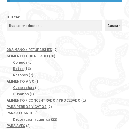
Buscar
Buscar
7
2DA MANO / REFURBISHED
7
28
productos
ALIMENTO CONGELADO
28
5
productos
Conejos
5
16
productos
Ratas
16
productos
7
Ratones
7
productos
1
ALIMENTO VIVO
1
1
producto
Cucarachas
1
1
producto
Gusanos
1
producto
2
ALIMENTO / CONCENTRADO / PROCESADO
2
2
productos
PARA PERROS Y GATOS
2
33
productos
PARA ACUARIOS
33
productos
22
Decoracion acuarios
22
3
productos
PARA AVES
3