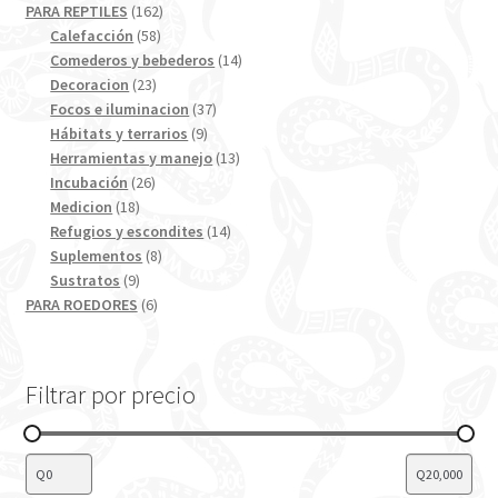
productos
162
PARA REPTILES
162
58
productos
Calefacción
58
productos
14
Comederos y bebederos
14
23
productos
Decoracion
23
productos
37
Focos e iluminacion
37
9
productos
Hábitats y terrarios
9
productos
13
Herramientas y manejo
13
26
productos
Incubación
26
18
productos
Medicion
18
productos
14
Refugios y escondites
14
8
productos
Suplementos
8
9
productos
Sustratos
9
productos
6
PARA ROEDORES
6
productos
Filtrar por precio