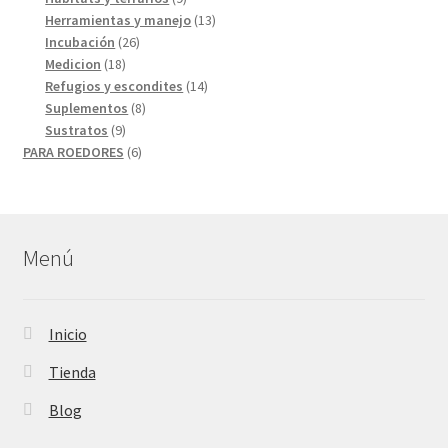
productos
13
Herramientas y manejo
13
26
productos
Incubación
26
18
productos
Medicion
18
productos
14
Refugios y escondites
14
8
productos
Suplementos
8
9
productos
Sustratos
9
productos
6
PARA ROEDORES
6
productos
Menú
Inicio
Tienda
Blog