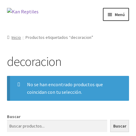
Ir
Ir
Menú
a
al
la
contenido
Inicio
navegación
Inicio
Productos etiquetados “decoracion”
Tienda
decoracion
Blog
No se han encontrado productos que
coincidan con tu selección.
Buscar
Buscar