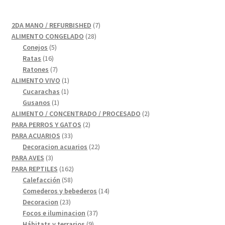
7
2DA MANO / REFURBISHED
7
28
productos
ALIMENTO CONGELADO
28
5
productos
Conejos
5
16
productos
Ratas
16
productos
7
Ratones
7
productos
1
ALIMENTO VIVO
1
1
producto
Cucarachas
1
1
producto
Gusanos
1
producto
2
ALIMENTO / CONCENTRADO / PROCESADO
2
2
productos
PARA PERROS Y GATOS
2
33
productos
PARA ACUARIOS
33
productos
22
Decoracion acuarios
22
3
productos
PARA AVES
3
productos
162
PARA REPTILES
162
58
productos
Calefacción
58
productos
14
Comederos y bebederos
14
23
productos
Decoracion
23
productos
37
Focos e iluminacion
37
9
productos
Hábitats y terrarios
9