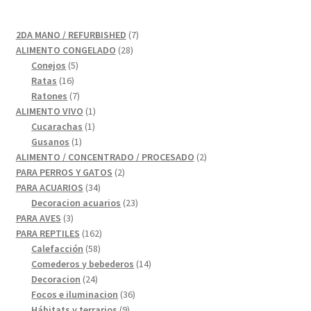
7
2DA MANO / REFURBISHED
7
28
productos
ALIMENTO CONGELADO
28
5
productos
Conejos
5
16
productos
Ratas
16
productos
7
Ratones
7
productos
1
ALIMENTO VIVO
1
1
producto
Cucarachas
1
1
producto
Gusanos
1
producto
2
ALIMENTO / CONCENTRADO / PROCESADO
2
2
productos
PARA PERROS Y GATOS
2
34
productos
PARA ACUARIOS
34
productos
23
Decoracion acuarios
23
3
productos
PARA AVES
3
productos
162
PARA REPTILES
162
58
productos
Calefacción
58
productos
14
Comederos y bebederos
14
24
productos
Decoracion
24
productos
36
Focos e iluminacion
36
9
productos
Hábitats y terrarios
9