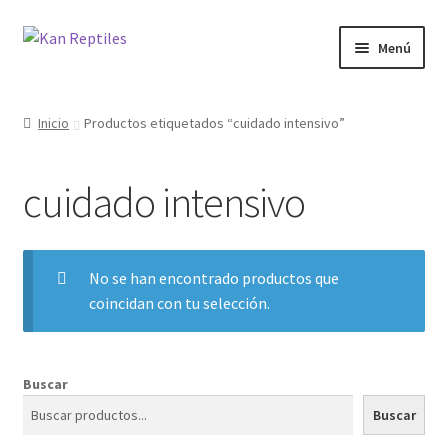
Ir
Ir
Menú
a
al
la
contenido
Inicio
navegación
Inicio
Productos etiquetados “cuidado intensivo”
Tienda
cuidado intensivo
Blog
No se han encontrado productos que
coincidan con tu selección.
Buscar
Buscar