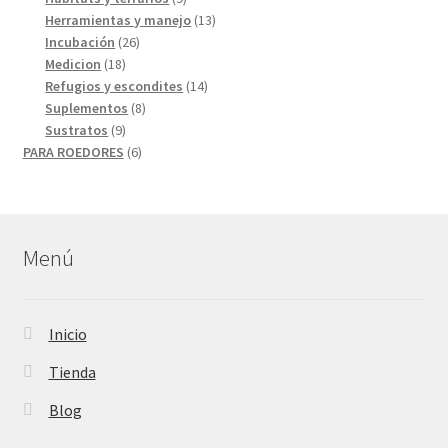
productos
13
Herramientas y manejo
13
26
productos
Incubación
26
18
productos
Medicion
18
productos
14
Refugios y escondites
14
8
productos
Suplementos
8
9
productos
Sustratos
9
productos
6
PARA ROEDORES
6
productos
Menú
Inicio
Tienda
Blog