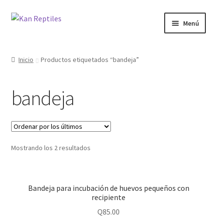
Ir
Ir
Menú
a
al
la
contenido
Inicio
navegación
Inicio
Productos etiquetados “bandeja”
Tienda
bandeja
Blog
Mostrando los 2 resultados
Bandeja para incubación de huevos pequeños con
recipiente
Q
85.00