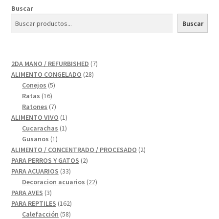
Buscar
Buscar
7
2DA MANO / REFURBISHED
7
28
productos
ALIMENTO CONGELADO
28
5
productos
Conejos
5
16
productos
Ratas
16
productos
7
Ratones
7
productos
1
ALIMENTO VIVO
1
1
producto
Cucarachas
1
1
producto
Gusanos
1
producto
2
ALIMENTO / CONCENTRADO / PROCESADO
2
2
productos
PARA PERROS Y GATOS
2
33
productos
PARA ACUARIOS
33
productos
22
Decoracion acuarios
22
3
productos
PARA AVES
3
productos
162
PARA REPTILES
162
58
productos
Calefacción
58