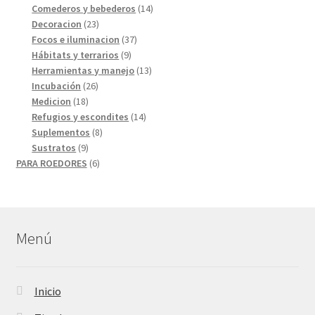
productos
14
Comederos y bebederos
14
23
productos
Decoracion
23
productos
37
Focos e iluminacion
37
9
productos
Hábitats y terrarios
9
productos
13
Herramientas y manejo
13
26
productos
Incubación
26
18
productos
Medicion
18
productos
14
Refugios y escondites
14
8
productos
Suplementos
8
9
productos
Sustratos
9
productos
6
PARA ROEDORES
6
productos
Menú
Inicio