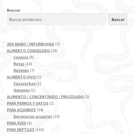
Buscar
Buscar
7
2DA MANO / REFURBISHED
7
28
productos
ALIMENTO CONGELADO
28
5
productos
Conejos
5
16
productos
Ratas
16
productos
7
Ratones
7
productos
1
ALIMENTO VIVO
1
1
producto
Cucarachas
1
1
producto
Gusanos
1
producto
2
ALIMENTO / CONCENTRADO / PROCESADO
2
2
productos
PARA PERROS Y GATOS
2
34
productos
PARA ACUARIOS
34
productos
23
Decoracion acuarios
23
3
productos
PARA AVES
3
productos
162
PARA REPTILES
162