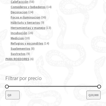
58
productos
Calefacción
58
productos
14
Comederos y bebederos
14
24
productos
Decoracion
24
productos
36
Focos e iluminacion
36
9
productos
Hábitats y terrarios
9
productos
13
Herramientas y manejo
13
26
productos
Incubación
26
18
productos
Medicion
18
productos
14
Refugios y escondites
14
8
productos
Suplementos
8
9
productos
Sustratos
9
productos
6
PARA ROEDORES
6
productos
Filtrar por precio