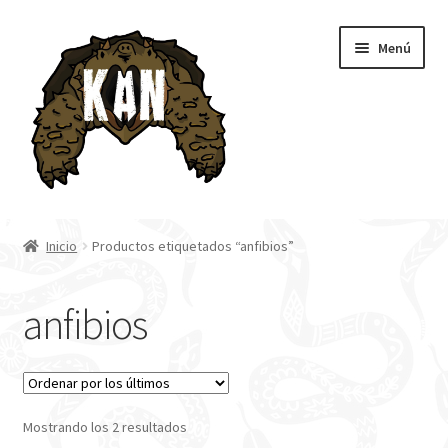
Ir
Ir
Menú
a
al
la
contenido
navegación
Inicio
Inicio
Productos etiquetados “anfibios”
Tienda
anfibios
Blog
Mostrando los 2 resultados