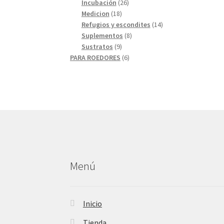
26
productos
Incubación
26
18
productos
Medicion
18
productos
14
Refugios y escondites
14
8
productos
Suplementos
8
9
productos
Sustratos
9
productos
6
PARA ROEDORES
6
productos
Menú
Inicio
Tienda