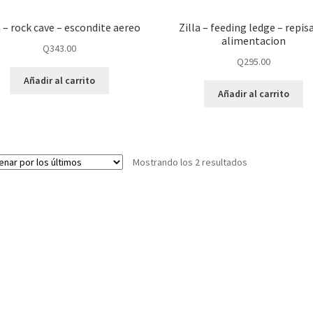
a – rock cave – escondite aereo
Zilla – feeding ledge – repis
alimentacion
Q
343.00
Q
295.00
Añadir al carrito
Añadir al carrito
Mostrando los 2 resultados