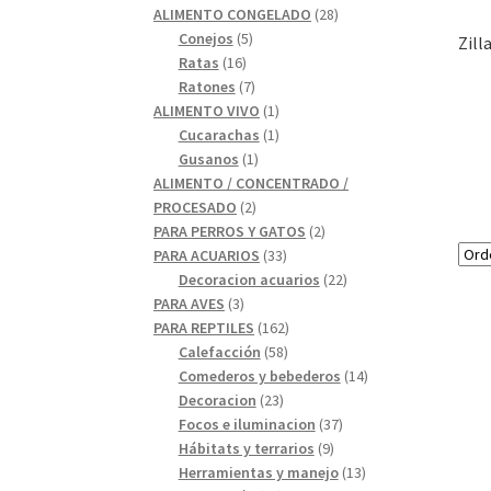
28
productos
ALIMENTO CONGELADO
28
5
productos
Conejos
5
Zill
16
productos
Ratas
16
productos
7
Ratones
7
productos
1
ALIMENTO VIVO
1
1
producto
Cucarachas
1
1
producto
Gusanos
1
producto
ALIMENTO / CONCENTRADO /
2
PROCESADO
2
productos
2
PARA PERROS Y GATOS
2
33
productos
PARA ACUARIOS
33
productos
22
Decoracion acuarios
22
3
productos
PARA AVES
3
productos
162
PARA REPTILES
162
58
productos
Calefacción
58
productos
14
Comederos y bebederos
14
23
productos
Decoracion
23
productos
37
Focos e iluminacion
37
9
productos
Hábitats y terrarios
9
productos
13
Herramientas y manejo
13