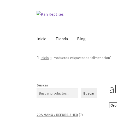
Ir
Ir
a
al
la
contenido
navegación
Inicio
Tienda
Blog
Inicio
Productos etiquetados “alimenacion”
a
Buscar
Buscar
7
2DA MANO / REFURBISHED
7